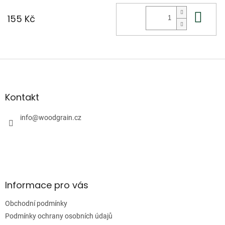
Do 
155 Kč
Z
á
p
a
Kontakt
t
í
info
@
woodgrain.cz
Informace pro vás
Obchodní podmínky
Podmínky ochrany osobních údajů