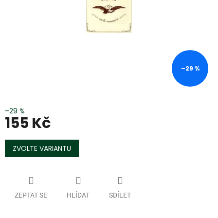
–29 %
–29 %
155 Kč
Měrná
cena:
ZVOLTE VARIANTU
ZEPTAT SE
HLÍDAT
SDÍLET