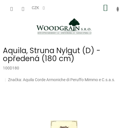
Přejít
NÁKUP
na
CZK
obsah
KOŠÍK
Aquila, Struna Nylgut (D) -
opředená (180 cm)
100D180
Doprodej
Značka:
Aquila Corde Armoniche di Peruffo Mimmo e C.s.a.s.