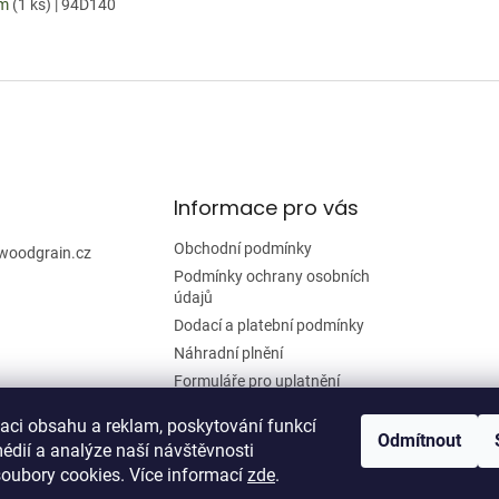
em
(1 ks)
| 94D140
Informace pro vás
Obchodní podmínky
woodgrain.cz
Podmínky ochrany osobních
údajů
Dodací a platební podmínky
Náhradní plnění
Formuláře pro uplatnění
reklamace a odstoupení od
smlouvy
zaci obsahu a reklam, poskytování funkcí
Odmítnout
édií a analýze naší návštěvnosti
Moje objednávka
oubory cookies. Více informací
zde
.