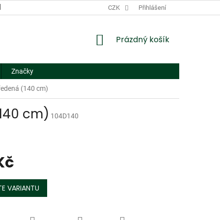
DODACÍ A PLATEBNÍ PODMÍNKY
CZK
NÁHRADNÍ PLNĚNÍ
Přihlášení
FORMUL
NÁKUPNÍ
Prázdný košík
KOŠÍK
Značky
předená (140 cm)
(140 cm)
104D140
 Kč
E VARIANTU