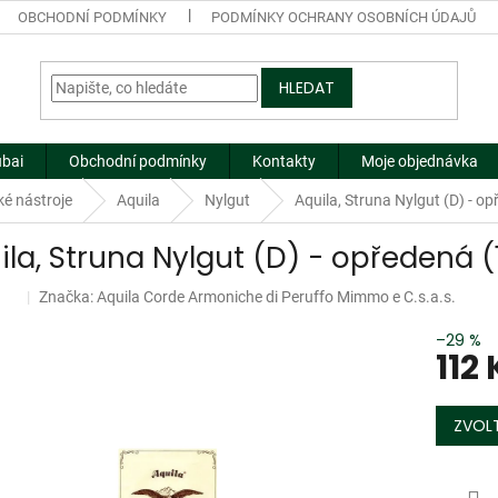
OBCHODNÍ PODMÍNKY
PODMÍNKY OCHRANY OSOBNÍCH ÚDAJŮ
HLEDAT
ubai
Obchodní podmínky
Kontakty
Moje objednávka
ké nástroje
Aquila
Nylgut
Aquila, Struna Nylgut (D) - o
ila, Struna Nylgut (D) - opředená 
Značka:
Aquila Corde Armoniche di Peruffo Mimmo e C.s.a.s.
ej
–29 %
112
Měrná
cena:
ZVOLT