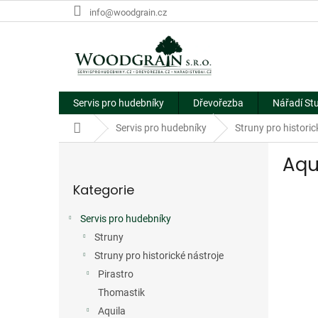
Přejít
info@woodgrain.cz
na
obsah
Servis pro hudebníky
Dřevořezba
Nářadí St
Domů
Servis pro hudebníky
Struny pro historic
P
Aqu
o
Přeskočit
s
Kategorie
kategorie
Doprod
t
r
Servis pro hudebníky
a
Struny
n
n
Struny pro historické nástroje
í
Pirastro
p
Thomastik
a
Aquila