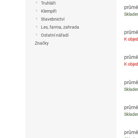
Truhláři
průmě
Klempíři
Sklad
Stavebnictví
Les, farma, zahrada
průmě
Ostatní nářadí
K objed
Značky
průmě
K objed
průmě
Sklad
průmě
Sklad
průmě