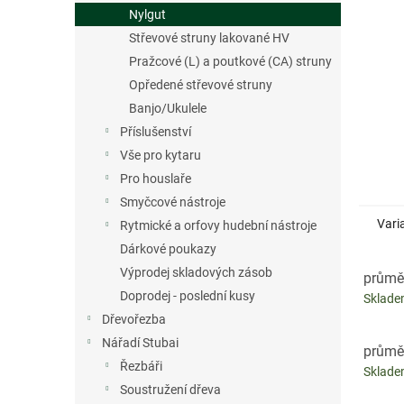
n
Nylgut
e
Střevové struny lakované HV
l
Pražcové (L) a poutkové (CA) struny
Opředené střevové struny
Banjo/Ukulele
Příslušenství
Vše pro kytaru
Pro houslaře
Smyčcové nástroje
Vari
Rytmické a orfovy hudební nástroje
Dárkové poukazy
Výprodej skladových zásob
průmě
Doprodej - poslední kusy
Sklad
Dřevořezba
Nářadí Stubai
průmě
Řezbáři
Sklad
Soustružení dřeva