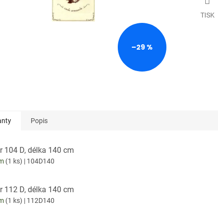
TISK
–29 %
anty
Popis
r 104 D, délka 140 cm
em
(1 ks)
| 104D140
r 112 D, délka 140 cm
em
(1 ks)
| 112D140