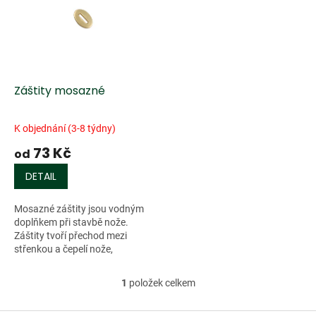
k
i
t
s
ů
p
r
o
d
Záštity mosazné
u
k
K objednání (3-8 týdny)
t
73 Kč
ů
od
DETAIL
Mosazné záštity jsou vodným
doplňkem při stavbě nože.
Záštity tvoří přechod mezi
střenkou a čepelí nože,
zároveň...
1
položek celkem
O
v
l