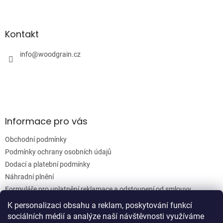
Z
á
á
d
p
a
a
Kontakt
c
t
í
í
info
@
woodgrain.cz
p
r
v
k
y
v
ý
Informace pro vás
p
i
Obchodní podmínky
s
u
Podmínky ochrany osobních údajů
Dodací a platební podmínky
Náhradní plnění
Formuláře pro uplatnění reklamace a odstoupení od smlouvy
Moje objednávka
K personalizaci obsahu a reklam, poskytování funkcí
sociálních médií a analýze naší návštěvnosti využíváme