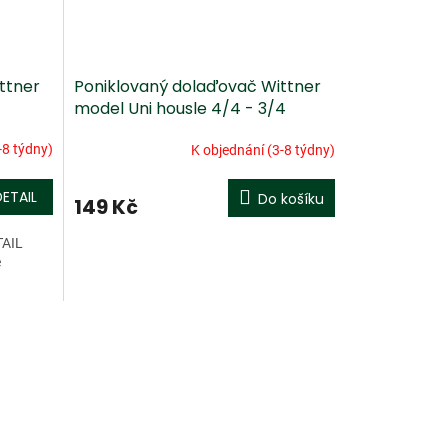
ttner
Poniklovaný dolaďovač Wittner
model Uni housle 4/4 - 3/4
-8 týdny)
K objednání (3-8 týdny)
DETAIL
Do košíku
149 Kč
TAIL
é