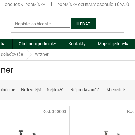
OBCHODNÍ PODMÍNKY
PODMÍNKY OCHRANY OSOBNÍCH ÚDAJŮ
HLEDAT
ubai
Obchodní podmínky
Kontakty
Moje objednávka
Dolaďovače
Wittner
tner
učujeme
Nejlevnější
Nejdražší
Nejprodávanější
Abecedně
Kód:
360003
Kód