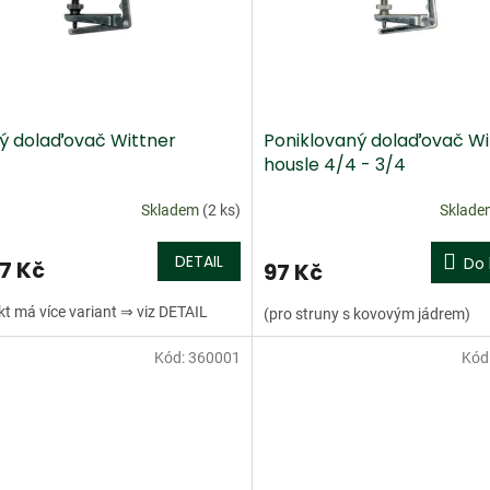
ý dolaďovač Wittner
Poniklovaný dolaďovač Wi
housle 4/4 - 3/4
Skladem
(2 ks)
Sklad
DETAIL
Do 
7 Kč
97 Kč
t má více variant ⇒ viz DETAIL
(pro struny s kovovým jádrem)
Kód:
360001
Kód