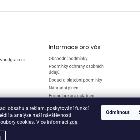
r
v
k
y
v
ý
p
i
Informace pro vás
s
u
Obchodní podmínky
woodgrain.cz
Podmínky ochrany osobních
údajů
Dodací a platební podmínky
Náhradní plnění
Formuláře pro uplatnění
reklamace a odstoupení od
smlouvy
zaci obsahu a reklam, poskytování funkcí
Odmítnout
édií a analýze naší návštěvnosti
Moje objednávka
oubory cookies. Více informací
zde
.
í