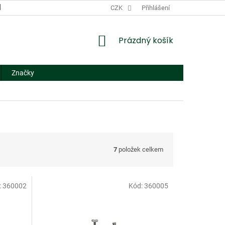
DODACÍ A PLATEBNÍ PODMÍNKY
CZK
NÁHRADNÍ PLNĚNÍ
Přihlášení
FORMUL
NÁKUPNÍ
Prázdný košík
KOŠÍK
Značky
7
položek celkem
:
360002
Kód:
360005