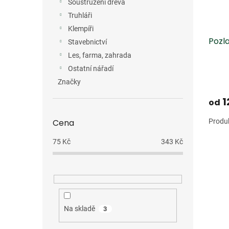
Soustružení dřeva
Truhláři
Klempíři
Pozl
Stavebnictví
Les, farma, zahrada
Ostatní nářadí
Značky
1
od
Produk
Cena
75
Kč
343
Kč
Na skladě
3