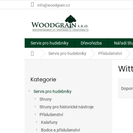
Přejít
info@woodgrain.cz
na
obsah
Servis pro hudebníky
Dřevořezba
Nářadí St
Domů
Servis pro hudebníky
Příslušenství
P
Wit
o
Přeskočit
s
Kategorie
kategorie
Ř
t
a
r
Dopor
Servis pro hudebníky
z
a
e
Struny
n
V
n
n
Struny pro historické nástroje
ý
í
í
Příslušenství
p
p
p
Kalafuny
i
r
a
Bodce a příslušenství