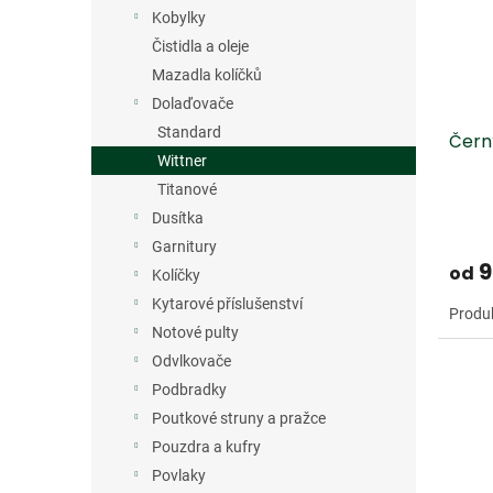
s
o
n
Kobylky
p
d
e
r
u
Čistidla a oleje
l
o
k
Mazadla kolíčků
d
t
Dolaďovače
u
ů
Standard
Čern
k
Wittner
t
ů
Titanové
Dusítka
Garnitury
9
od
Kolíčky
Kytarové příslušenství
Produk
Notové pulty
Odvlkovače
Podbradky
Poutkové struny a pražce
Pouzdra a kufry
Povlaky