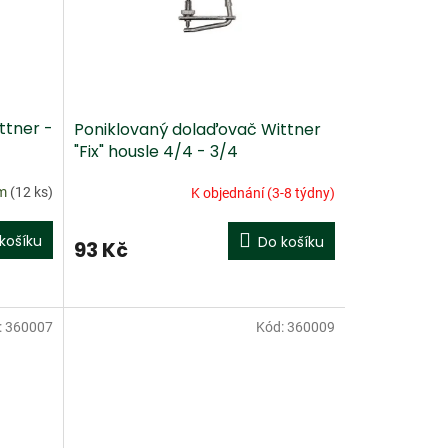
ttner -
Poniklovaný dolaďovač Wittner
"Fix" housle 4/4 - 3/4
em
(12 ks)
K objednání (3-8 týdny)
košíku
Do košíku
93 Kč
:
360007
Kód:
360009