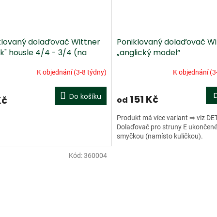
klovaný dolaďovač Wittner
Poniklovaný dolaďovač Wi
k" housle 4/4 - 3/4 (na
„anglický model“
nu)
K objednání (3-8 týdny)
K objednání (3
Do košíku
151 Kč
Kč
od
Produkt má více variant ⇒ viz DE
Dolaďovač pro struny E ukončen
smyčkou (namísto kuličkou).
Kód:
360004