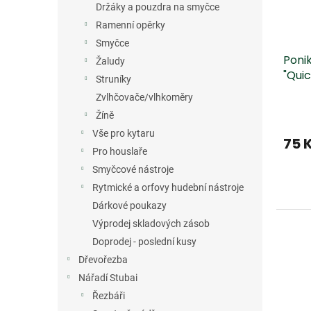
Držáky a pouzdra na smyčce
Ramenní opěrky
Smyčce
Poni
Žaludy
"Quic
Struníky
stru
Zvlhčovače/vlhkoměry
Žíně
Vše pro kytaru
75 
Pro houslaře
Smyčcové nástroje
Rytmické a orfovy hudební nástroje
Dárkové poukazy
Výprodej skladových zásob
Doprodej - poslední kusy
Dřevořezba
Nářadí Stubai
Řezbáři