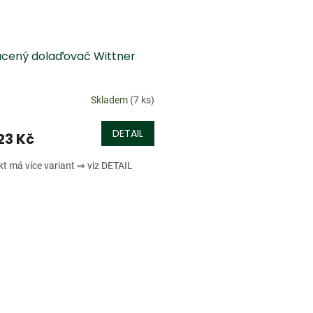
acený dolaďovač Wittner
Skladem
(7 ks)
DETAIL
23 Kč
t má více variant ⇒ viz DETAIL
O
v
l
á
d
a
c
í
p