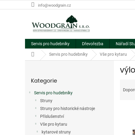
Přejít
info@woodgrain.cz
na
obsah
Servis pro hudebníky
Dřevořezba
Nářadí St
Domů
Servis pro hudebníky
Vše pro kytaru
P
výl
o
Přeskočit
s
Kategorie
kategorie
Ř
t
a
r
Dopor
Servis pro hudebníky
z
a
e
Struny
n
V
n
n
Struny pro historické nástroje
ý
í
í
Příslušenství
p
p
p
Vše pro kytaru
i
r
a
kytarové struny