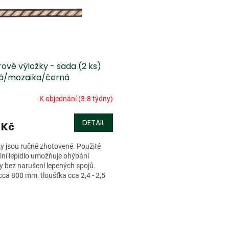
ové výložky - sada (2 ks)
á/mozaika/černá
K objednání (3-8 týdny)
DETAIL
 Kč
y jsou ručně zhotovené. Použité
lní lepidlo umožňuje ohýbání
y bez narušení lepených spojů.
cca 800 mm, tloušťka cca 2,4 - 2,5
O
v
l
á