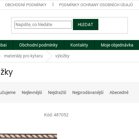
OBCHODNÍ PODMÍNKY
PODMÍNKY OCHRANY OSOBNÍCH ÚDAJŮ
HLEDAT
ubai
Obchodní podmínky
Kontakty
Moje objednávka
materiály pro kytaru
výložky
ožky
učujeme
Nejlevnější
Nejdražší
Nejprodávanější
Abecedně
Kód:
487052