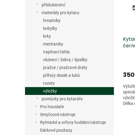
s
o
n
příslušenství
p
d
e
r
u
materiály pro kytaru
l
o
k
hmatníky
d
t
kobylky
u
ů
krky
Kytar
k
mechaniky
čern
t
ů
napínací táhla
olubení / žebra / špalíky
pražce / pražcové dráty
350
přířezy desek a lubů
rozety
Výložk
výložky
speciá
výložk
pomůcky pro kytaráře
Délka 
Pro houslaře
mm.
Smyčcové nástroje
Rytmické a orfovy hudební nástroje
Dárkové poukazy