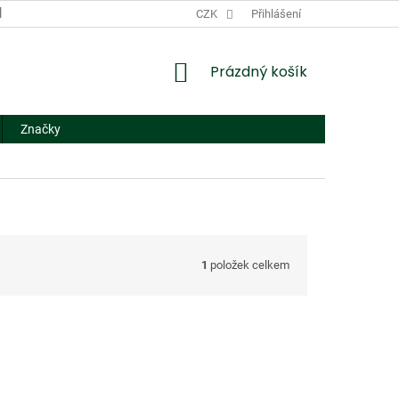
DODACÍ A PLATEBNÍ PODMÍNKY
CZK
NÁHRADNÍ PLNĚNÍ
Přihlášení
FORMUL
NÁKUPNÍ
Prázdný košík
KOŠÍK
Značky
1
položek celkem