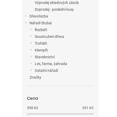
Výprodej skladových zásob
Doprodej - poslední kusy
Dřevořezba
Nářadí Stubai
Řezbáři
Soustružení dřeva
Truhláři
Klempíři
Stavebnictví
Les, farma, zahrada
Ostatní nářadí
Značky
Cena
350
Kč
351
Kč