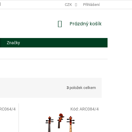
DODACÍ A PLATEBNÍ PODMÍNKY
CZK
NÁHRADNÍ PLNĚNÍ
Přihlášení
FORMUL
NÁKUPNÍ
Prázdný košík
KOŠÍK
Značky
3
položek celkem
RC064/4
Kód:
ARC084/4