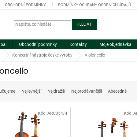
OBCHODNÍ PODMÍNKY
PODMÍNKY OCHRANY OSOBNÍCH ÚDAJŮ
HLEDAT
ubai
Obchodní podmínky
Kontakty
Moje objednávka
Koncertní nástroje české výroby
Violoncello
loncello
učujeme
Nejlevnější
Nejdražší
Nejprodávanější
Abecedně
Kód:
ARC054/4
Kód:
A