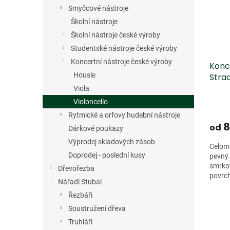
s
o
n
Smyčcové nástroje
p
d
e
r
u
Školní nástroje
l
o
k
Školní nástroje české výroby
d
t
Studentské nástroje české výroby
u
ů
Koncertní nástroje české výroby
Konce
k
Housle
Strad
t
ů
Viola
Violoncello
Rytmické a orfovy hudební nástroje
8
od
Dárkové poukazy
Výprodej skladových zásob
Celoma
Doprodej - poslední kusy
pevný 
smrko
Dřevořezba
povrch
Nářadí Stubai
recept
Řezbáři
Soustružení dřeva
Truhláři