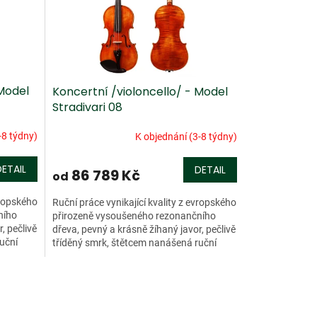
 Model
Koncertní /violoncello/ - Model
Stradivari 08
-8 týdny)
K objednání (3-8 týdny)
DETAIL
DETAIL
86 789 Kč
od
vropského
Ruční práce vynikající kvality z evropského
ního
přirozeně vysoušeného rezonančního
, pečlivě
dřeva, pevný a krásně žíhaný javor, pečlivě
uční
tříděný smrk, štětcem nanášená ruční
lihová povrchová...