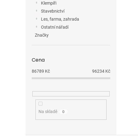
Klempíři
Stavebnictví
Les, farma, zahrada
Ostatní nářadí
Značky
Cena
86789
Kč
96234
Kč
Na skladě
0
Z