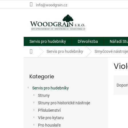
Přejít
info@woodgrain.cz
na
obsah
Servis pro hudebníky
Dřevořezba
Nářadí St
Domů
Servis pro hudebníky
Smyčcové nástroje
P
Vio
o
Přeskočit
s
Kategorie
kategorie
Ř
t
a
r
Dopor
Servis pro hudebníky
z
a
e
Struny
n
V
n
n
Struny pro historické nástroje
ý
í
í
Příslušenství
p
p
p
Vše pro kytaru
i
r
a
Pro houslaře