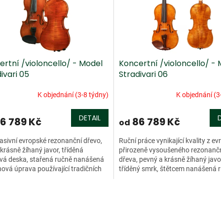
rtní /violoncello/ - Model
Koncertní /violoncello/ -
ivari 05
Stradivari 06
K objednání (3-8 týdny)
K objednání (3
DETAIL
6 789 Kč
86 789 Kč
od
sivní evropské rezonanční dřevo,
Ruční práce vynikající kvality z e
krásně žíhaný javor, tříděná
přirozeně vysoušeného rezonanč
vá deska, stařená ručně nanášená
dřeva, pevný a krásně žíhaný javor
ová úprava používající tradičních
tříděný smrk, štětcem nanášená r
ur a technik,...
lihová povrchová...
O
v
l
á