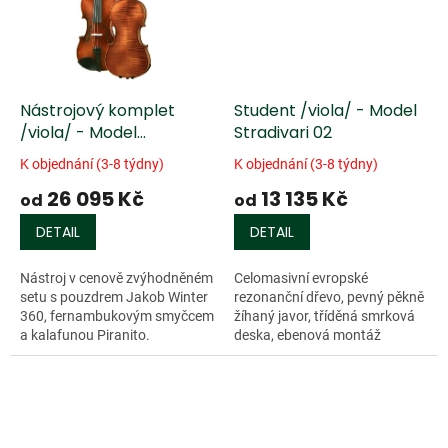
Nástrojový komplet
Student /viola/ - Model
/viola/ - Model
Stradivari 02
Stradivari 04
K objednání (3-8 týdny)
K objednání (3-8 týdny)
26 095 Kč
13 135 Kč
od
od
DETAIL
DETAIL
Nástroj v cenově zvýhodněném
Celomasivní evropské
setu s pouzdrem Jakob Winter
rezonanční dřevo, pevný pěkně
360, fernambukovým smyčcem
žíhaný javor, tříděná smrková
a kalafunou Piranito.
deska, ebenová montáž
Celomasivní evropské
(podbradek Guarneri, kolíčky
rezonanční dřevo, pevný pěkně
Swiss), ručně nanášený lihový
žíhaný javor,...
lak, stínovaná...