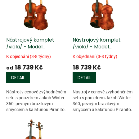
k
i
t
s
ů
p
r
o
d
Nástrojový komplet
Nástrojový komplet
u
/viola/ - Model
/viola/ - Model
k
Stradivari 02
Stradivari 03
K objednání (3-8 týdny)
K objednání (3-8 týdny)
t
18 739 Kč
18 739 Kč
ů
od
DETAIL
DETAIL
Nástroj v cenově zvýhodněném
Nástroj v cenově zvýhodněném
setu s pouzdrem Jakob Winter
setu s pouzdrem Jakob Winter
360, pevným brazilovým
360, pevným brazilovým
smyčcem a kalafunou Piranito.
smyčcem a kalafunou Piranito.
Celomasivní evropské
Celomasivní evropské
rezonanční dřevo, pevný pěkně
rezonanční dřevo, pevný pěkně
žíhaný javor,...
žíhaný javor,...