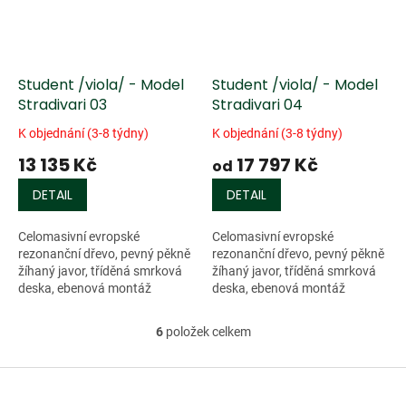
Student /viola/ - Model
Student /viola/ - Model
Stradivari 03
Stradivari 04
K objednání (3-8 týdny)
K objednání (3-8 týdny)
13 135 Kč
17 797 Kč
od
DETAIL
DETAIL
Celomasivní evropské
Celomasivní evropské
rezonanční dřevo, pevný pěkně
rezonanční dřevo, pevný pěkně
žíhaný javor, tříděná smrková
žíhaný javor, tříděná smrková
deska, ebenová montáž
deska, ebenová montáž
(podbradek Guarneri, kolíčky
(podbradek Guarneri, kolíčky
Swiss), ručně nanášený lihový
Swiss), ručně nanášený lihový
6
položek celkem
O
lak, stařená...
lak, stínovaná...
v
l
Z
á
á