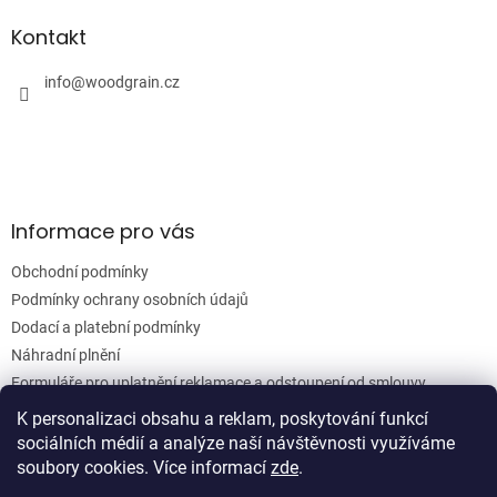
d
p
a
a
Kontakt
c
t
í
í
info
@
woodgrain.cz
p
r
v
k
y
v
ý
Informace pro vás
p
i
Obchodní podmínky
s
u
Podmínky ochrany osobních údajů
Dodací a platební podmínky
Náhradní plnění
Formuláře pro uplatnění reklamace a odstoupení od smlouvy
Moje objednávka
K personalizaci obsahu a reklam, poskytování funkcí
sociálních médií a analýze naší návštěvnosti využíváme
soubory cookies. Více informací
zde
.