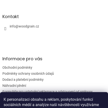
Z
á
á
d
p
a
a
Kontakt
c
t
í
í
info
@
woodgrain.cz
p
r
v
k
y
v
ý
Informace pro vás
p
i
Obchodní podmínky
s
u
Podmínky ochrany osobních údajů
Dodací a platební podmínky
Náhradní plnění
Formuláře pro uplatnění reklamace a odstoupení od smlouvy
Moje objednávka
K personalizaci obsahu a reklam, poskytování funkcí
sociálních médií a analýze naší návštěvnosti využíváme