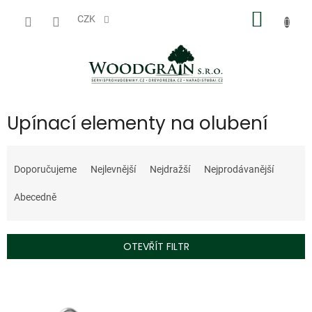
Přejít
NÁKUP
na
CZK
obsah
KOŠÍK
Upínací elementy na olubení
Ř
a
Doporučujeme
Nejlevnější
Nejdražší
Nejprodávanější
z
e
Abecedně
n
í
p
OTEVŘÍT FILTR
r
o
V
d
ý
u
p