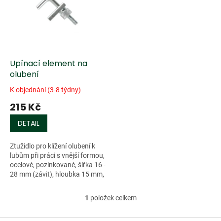
k
i
t
s
ů
p
r
o
d
Upínací element na
u
olubení
k
K objednání (3-8 týdny)
t
215 Kč
ů
DETAIL
Ztužidlo pro klížení olubení k
lubům při práci s vnější formou,
ocelové, pozinkované, šířka 16 -
28 mm (závit), hloubka 15 mm,
průměr 5 mm. Zvýhodnění při
odběru 20 a více kusů.
1
položek celkem
O
v
l