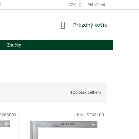
DODACÍ A PLATEBNÍ PODMÍNKY
CZK
NÁHRADNÍ PLNĚNÍ
Přihlášení
FORMUL
NÁKUPNÍ
Prázdný košík
KOŠÍK
Značky
4
položek celkem
S263001
Kód:
S263100