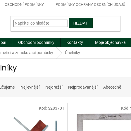
OBCHODNÍ PODMÍNKY
PODMÍNKY OCHRANY OSOBNÍCH ÚDAJŮ
HLEDAT
ubai
Obchodní podmínky
Kontakty
Moje objednávka
 měřící a značkovací pomůcky
Úhelníky
lníky
učujeme
Nejlevnější
Nejdražší
Nejprodávanější
Abecedně
Kód:
S283701
Kód: