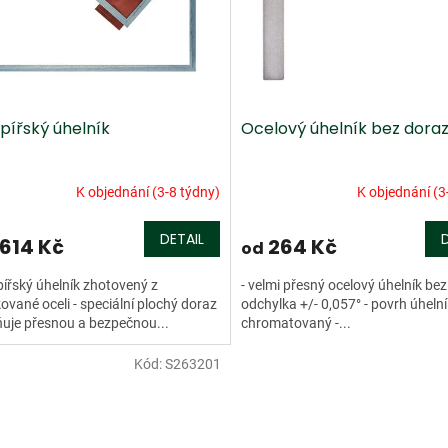
pířský úhelník
Ocelový úhelník bez dora
K objednání (3-8 týdny)
K objednání (3
DETAIL
 614 Kč
264 Kč
od
pířský úhelník zhotovený z
- velmi přesný ocelový úhelník bez
ované oceli - speciální plochý doraz
odchylka +/- 0,057° - povrh úheln
uje přesnou a bezpečnou...
chromatovaný -...
Kód:
S263201