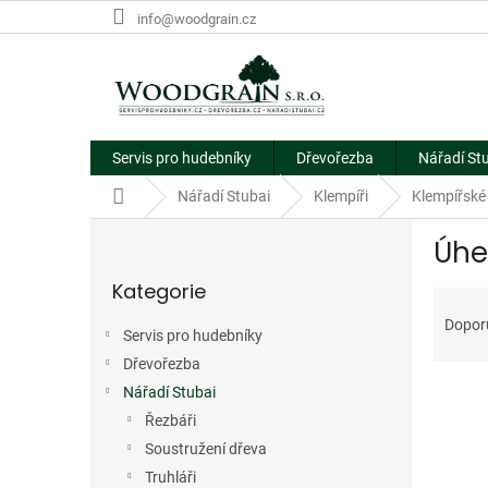
Přejít
info@woodgrain.cz
na
obsah
Servis pro hudebníky
Dřevořezba
Nářadí St
Domů
Nářadí Stubai
Klempíři
Klempířské
P
Úhe
o
Přeskočit
s
Kategorie
kategorie
Ř
t
a
r
Dopor
Servis pro hudebníky
z
a
e
Dřevořezba
n
V
n
n
Nářadí Stubai
ý
í
í
Řezbáři
p
p
p
Soustružení dřeva
i
r
a
Truhláři