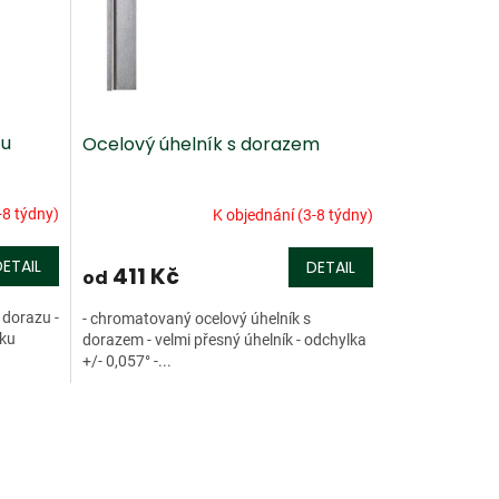
zu
Ocelový úhelník s dorazem
-8 týdny)
K objednání (3-8 týdny)
DETAIL
DETAIL
411 Kč
od
 dorazu -
- chromatovaný ocelový úhelník s
íku
dorazem - velmi přesný úhelník - odchylka
+/- 0,057° -...