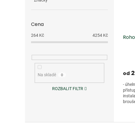
Značky
Cena
264
Kč
4254
Kč
Roho
2
od
Na skladě
0
- úhel
ROZBALIT FILTR
přístu
instal
brouš
Z
á