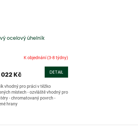
vý ocelový úhelník
K objednání (3-8 týdny)
DETAIL
 022 Kč
ník vhodný pro práci v těžko
pných místech - ozvláště vhodný pro
atéry - chromatovaný povrch -
ené hrany
O
v
l
á