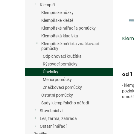
s
o
n
Klempíři
p
d
e
r
u
Klempířské nůžky
l
o
k
Klempířské kleště
d
t
Klempířské nářadí a pomůcky
u
ů
Klempířská kladívka
Klem
k
Klempířské měřící a značkovací
t
pomůcky
ů
Odpichovací kružítka
Rýsovací pomůcky
Úhelníky
1
od
Měřící pomůcky
- klem
Značkovací pomůcky
pozink
Ostatní pomůcky
umožň
Sady klempířského nářadí
Stavebnictví
Les, farma, zahrada
Ostatní nářadí