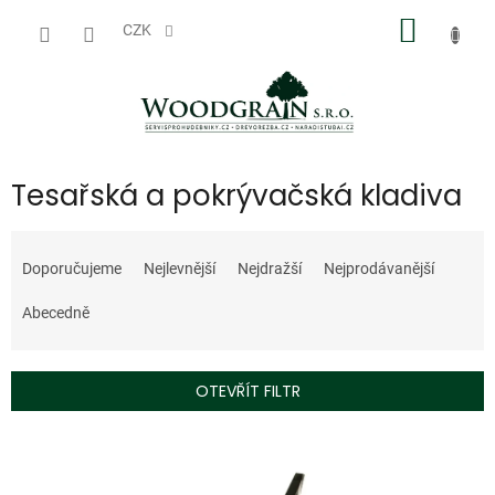
Přejít
NÁKUP
na
CZK
obsah
KOŠÍK
Tesařská a pokrývačská kladiva
Ř
a
Doporučujeme
Nejlevnější
Nejdražší
Nejprodávanější
z
e
Abecedně
n
í
p
OTEVŘÍT FILTR
r
o
V
d
ý
u
p