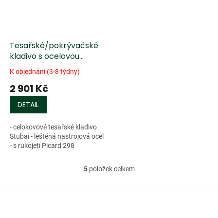
Tesařské/pokrývačské
kladivo s ocelovou
rukojetí
K objednání (3-8 týdny)
2 901 Kč
DETAIL
- celokovové tesařské kladivo
Stubai - leštěná nastrojová ocel
- s rukojetí Picard 298
5
položek celkem
O
v
l
Z
á
á
d
p