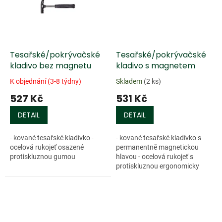
Tesařské/pokrývačské
Tesařské/pokrývačské
kladivo bez magnetu
kladivo s magnetem
K objednání (3-8 týdny)
Skladem
(2 ks)
527 Kč
531 Kč
DETAIL
DETAIL
- kované tesařské kladívko -
- kované tesařské kladívko s
ocelová rukojeť osazené
permanentně magnetickou
protiskluznou gumou
hlavou - ocelová rukojeť s
protiskluznou ergonomicky
tvarovanou gumou