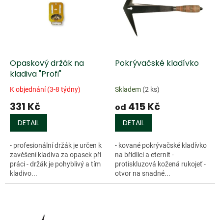
k
i
t
s
ů
p
r
o
d
Opaskový držák na
Pokrývačské kladívko
u
kladiva "Profi"
k
K objednání (3-8 týdny)
Skladem
(2 ks)
t
331 Kč
415 Kč
ů
od
DETAIL
DETAIL
- profesionální držák je určen k
- kované pokrývačské kladívko
zavěšení kladiva za opasek při
na břidlici a eternit -
práci - držák je pohyblivý a tím
protiskluzová kožená rukojeť -
kladivo...
otvor na snadné...