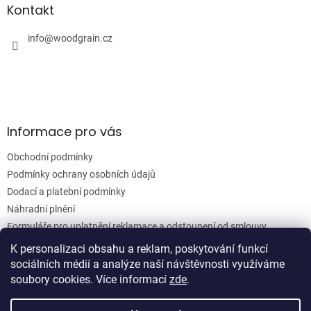
a
a
Kontakt
c
t
í
í
info
@
woodgrain.cz
p
r
v
k
y
v
ý
Informace pro vás
p
i
Obchodní podmínky
s
u
Podmínky ochrany osobních údajů
Dodací a platební podmínky
Náhradní plnění
Formuláře pro uplatnění reklamace a odstoupení od smlouvy
Moje objednávka
K personalizaci obsahu a reklam, poskytování funkcí
sociálních médií a analýze naší návštěvnosti využíváme
soubory cookies. Více informací
zde
.
Vytvořil Shoptet