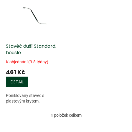
ý
u
p
k
i
t
s
ů
p
r
o
d
Stavěč duší Standard,
u
housle
k
K objednání (3-8 týdny)
t
461 Kč
ů
DETAIL
Poniklovaný stavěč s
plastovým krytem.
1
položek celkem
O
v
l
Z