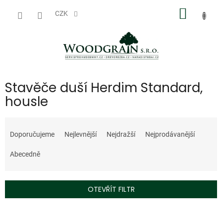
Přejít
NÁKUP
na
CZK
obsah
KOŠÍK
Stavěče duší Herdim Standard,
housle
Ř
a
Doporučujeme
Nejlevnější
Nejdražší
Nejprodávanější
z
e
Abecedně
n
í
p
OTEVŘÍT FILTR
r
o
V
d