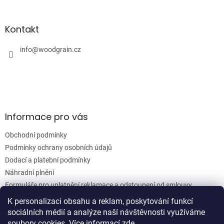
á
á
d
p
a
a
Kontakt
c
t
í
í
info
@
woodgrain.cz
p
r
v
k
y
v
ý
Informace pro vás
p
i
Obchodní podmínky
s
u
Podmínky ochrany osobních údajů
Dodací a platební podmínky
Náhradní plnění
Formuláře pro uplatnění reklamace a odstoupení od smlouvy
Moje objednávka
K personalizaci obsahu a reklam, poskytování funkcí
sociálních médií a analýze naší návštěvnosti využíváme
soubory cookies. Více informací
zde
.