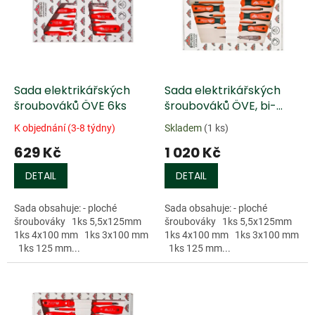
k
i
t
s
ů
p
r
o
d
Sada elektrikářských
Sada elektrikářských
u
šroubováků ÖVE 6ks
šroubováků ÖVE, bi-
k
materiálu 6ks
K objednání (3-8 týdny)
Skladem
(1 ks)
t
629 Kč
1 020 Kč
ů
DETAIL
DETAIL
Sada obsahuje: - ploché
Sada obsahuje: - ploché
šroubováky 1ks 5,5x125mm
šroubováky 1ks 5,5x125mm
1ks 4x100 mm 1ks 3x100 mm
1ks 4x100 mm 1ks 3x100 mm
1ks 125 mm...
1ks 125 mm...