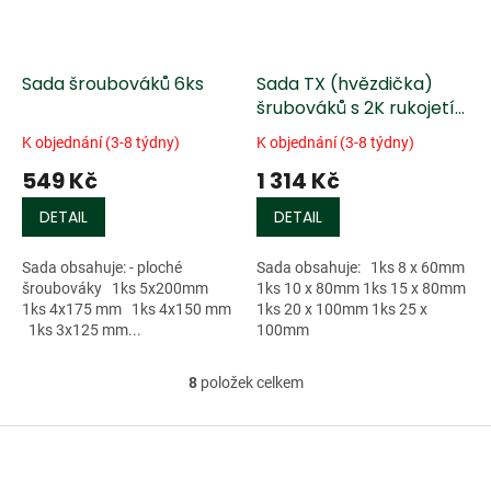
Sada šroubováků 6ks
Sada TX (hvězdička)
šrubováků s 2K rukojetí
5ks
K objednání (3-8 týdny)
K objednání (3-8 týdny)
549 Kč
1 314 Kč
DETAIL
DETAIL
Sada obsahuje: - ploché
Sada obsahuje: 1ks 8 x 60mm
šroubováky 1ks 5x200mm
1ks 10 x 80mm 1ks 15 x 80mm
1ks 4x175 mm 1ks 4x150 mm
1ks 20 x 100mm 1ks 25 x
1ks 3x125 mm...
100mm
8
položek celkem
O
v
l
Z
á
á
d
p