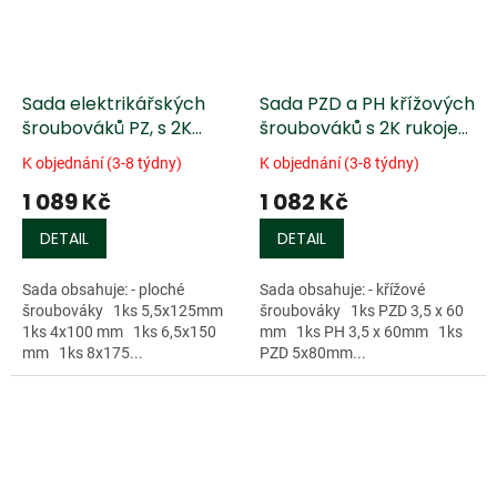
Sada elektrikářských
Sada PZD a PH křížových
šroubováků PZ, s 2K
šroubováků s 2K rukojetí
rukojetí 6ks
6ks
K objednání (3-8 týdny)
K objednání (3-8 týdny)
1 089 Kč
1 082 Kč
DETAIL
DETAIL
Sada obsahuje: - ploché
Sada obsahuje: - křížové
šroubováky 1ks 5,5x125mm
šroubováky 1ks PZD 3,5 x 60
1ks 4x100 mm 1ks 6,5x150
mm 1ks PH 3,5 x 60mm 1ks
mm 1ks 8x175...
PZD 5x80mm...