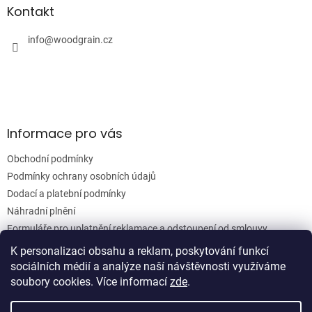
a
a
Kontakt
c
t
í
í
info
@
woodgrain.cz
p
r
v
k
y
v
ý
Informace pro vás
p
i
Obchodní podmínky
s
u
Podmínky ochrany osobních údajů
Dodací a platební podmínky
Náhradní plnění
Formuláře pro uplatnění reklamace a odstoupení od smlouvy
Moje objednávka
K personalizaci obsahu a reklam, poskytování funkcí
sociálních médií a analýze naší návštěvnosti využíváme
soubory cookies. Více informací
zde
.
Vytvořil Shoptet