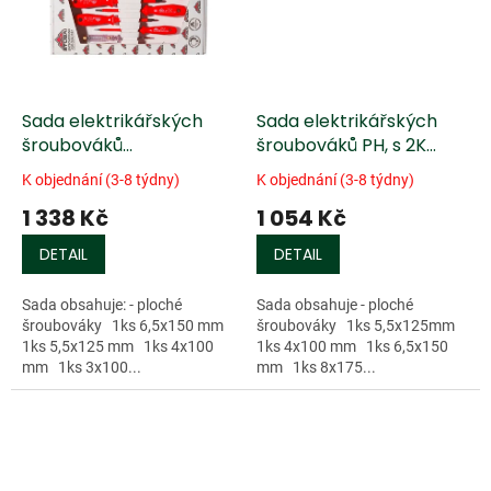
Sada elektrikářských
Sada elektrikářských
šroubováků
šroubováků PH, s 2K
ÖVE/EN60900 7ks
rukojetí 6ks
K objednání (3-8 týdny)
K objednání (3-8 týdny)
1 338 Kč
1 054 Kč
DETAIL
DETAIL
Sada obsahuje: - ploché
Sada obsahuje - ploché
šroubováky 1ks 6,5x150 mm
šroubováky 1ks 5,5x125mm
1ks 5,5x125 mm 1ks 4x100
1ks 4x100 mm 1ks 6,5x150
mm 1ks 3x100...
mm 1ks 8x175...