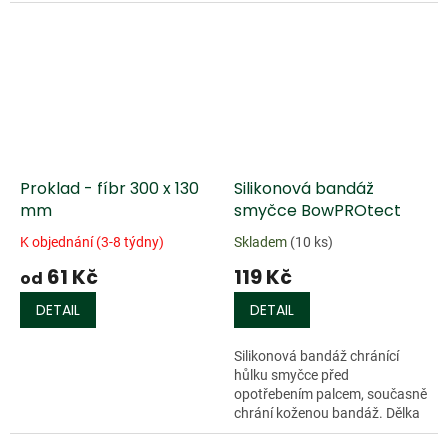
Proklad - fíbr 300 x 130
Silikonová bandáž
mm
smyčce BowPROtect
K objednání (3-8 týdny)
Skladem
(10 ks)
61 Kč
119 Kč
od
DETAIL
DETAIL
Silikonová bandáž chránící
hůlku smyčce před
opotřebením palcem, současně
chrání koženou bandáž. Dělka
cca 50 mm