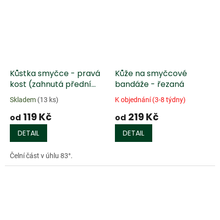
Kůstka smyčce - pravá
Kůže na smyčcové
kost (zahnutá přední
bandáže - řezaná
část, bez prokladu)
Skladem
(13 ks)
K objednání (3-8 týdny)
119 Kč
219 Kč
od
od
DETAIL
DETAIL
Čelní část v úhlu 83°.