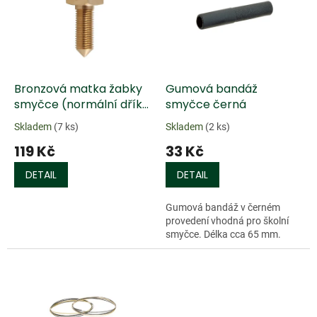
k
i
t
s
ů
p
r
o
d
Bronzová matka žabky
Gumová bandáž
u
smyčce (normální dřík)
smyčce černá
k
- palcový závit
Skladem
(7 ks)
Skladem
(2 ks)
t
119 Kč
33 Kč
ů
DETAIL
DETAIL
Gumová bandáž v černém
provedení vhodná pro školní
smyčce. Délka cca 65 mm.