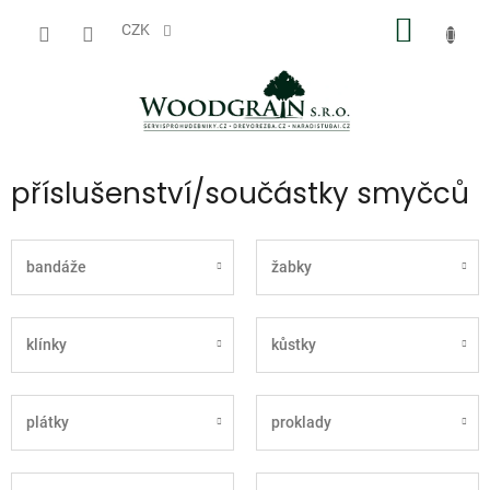
Přejít
NÁKUP
na
CZK
obsah
KOŠÍK
příslušenství/součástky smyčců
bandáže
žabky
klínky
kůstky
plátky
proklady