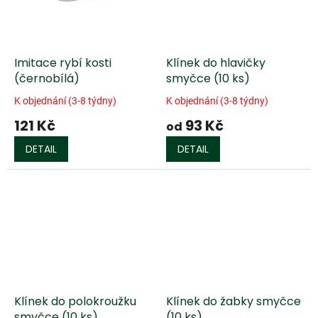
Imitace rybí kosti
Klínek do hlavičky
(černobílá)
smyčce (10 ks)
K objednání (3-8 týdny)
K objednání (3-8 týdny)
121 Kč
93 Kč
od
DETAIL
DETAIL
Klínek do polokroužku
Klínek do žabky smyčce
smyčce (10 ks)
(10 ks)