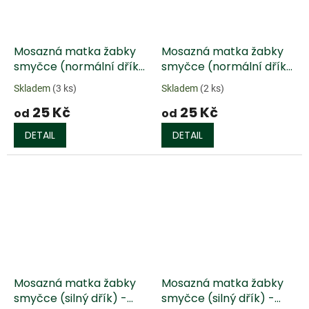
Mosazná matka žabky
Mosazná matka žabky
smyčce (normální dřík)
smyčce (normální dřík)
- metrický závit
- palcový závit
Skladem
(3 ks)
Skladem
(2 ks)
25 Kč
25 Kč
od
od
DETAIL
DETAIL
Mosazná matka žabky
Mosazná matka žabky
smyčce (silný dřík) -
smyčce (silný dřík) -