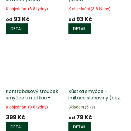
K objednání (3-8 týdny)
K objednání (3-8 týdny)
93 Kč
93 Kč
od
od
DETAIL
DETAIL
Kontrabasový šroubek
Kůstka smyčce -
smyčce s matkou -
imitace slonoviny (bez
eben
prokladu)
K objednání (3-8 týdny)
Skladem
(5 ks)
399 Kč
79 Kč
od
DETAIL
DETAIL