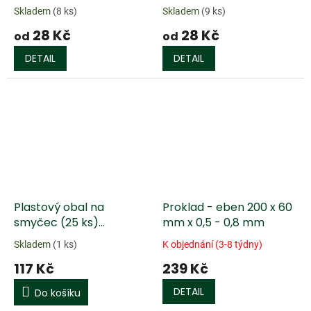
metrický závit
palcový závit
Skladem
(8 ks)
Skladem
(9 ks)
28 Kč
28 Kč
od
od
DETAIL
DETAIL
Plastový obal na
Proklad - eben 200 x 60
smyčec (25 ks)
mm x 0,5 - 0,8 mm
housle/viola/violoncello
Skladem
(1 ks)
K objednání (3-8 týdny)
117 Kč
239 Kč
DETAIL
Do košíku