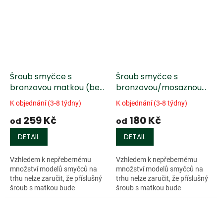
závitů, průměrů...
závitů, průměrů...
Šroub smyčce s
Šroub smyčce s
bronzovou matkou (bez
bronzovou/mosaznou
hlavičky) - válcovaný
matkou (bez hlavičky) -
K objednání (3-8 týdny)
K objednání (3-8 týdny)
závit
řezaný závit, FR
259 Kč
180 Kč
od
od
DETAIL
DETAIL
Vzhledem k nepřebernému
Vzhledem k nepřebernému
množství modelů smyčců na
množství modelů smyčců na
trhu nelze zaručit, že příslušný
trhu nelze zaručit, že příslušný
šroub s matkou bude
šroub s matkou bude
velikostně odpovídat danému
velikostně odpovídat danému
smyčci (různé délky drážek,
smyčci (různé délky drážek,
závitů, průměrů...
závitů, průměrů...