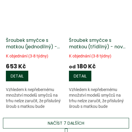
Šroubek smyčce s
Šroubek smyčce s
matkou (jednodílný) -
matkou (třídílný) - nové
ryzí stříbro
stříbro
K objednání (3-8 týdny)
K objednání (3-8 týdny)
653 Kč
180 Kč
od
DETAIL
DETAIL
Vzhledem k nepřebernému
Vzhledem k nepřebernému
množství modelů smyčců na
množství modelů smyčců na
trhu nelze zaručit, že příslušný
trhu nelze zaručit, že příslušný
šroub s matkou bude
šroub s matkou bude
velikostně odpovídat danému
velikostně odpovídat danému
smyčci (různé délky drážek,
smyčci (různé délky drážek,
NAČÍST 7 DALŠÍCH
závitů, průměrů...
závitů, průměrů...
S