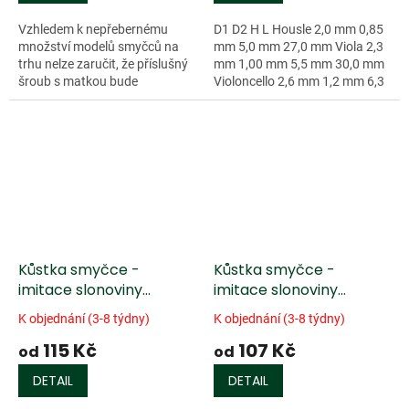
Vzhledem k nepřebernému
D1 D2 H L Housle 2,0 mm 0,85
množství modelů smyčců na
mm 5,0 mm 27,0 mm Viola 2,3
trhu nelze zaručit, že příslušný
mm 1,00 mm 5,5 mm 30,0 mm
šroub s matkou bude
Violoncello 2,6 mm 1,2 mm 6,3
velikostně odpovídat danému
mm 36,5 mm...
smyčci (různé délky drážek,
závitů, průměrů...
Kůstka smyčce -
Kůstka smyčce -
imitace slonoviny
imitace slonoviny
(proklad eben)
(proklad fíbr)
K objednání (3-8 týdny)
K objednání (3-8 týdny)
115 Kč
107 Kč
od
od
DETAIL
DETAIL