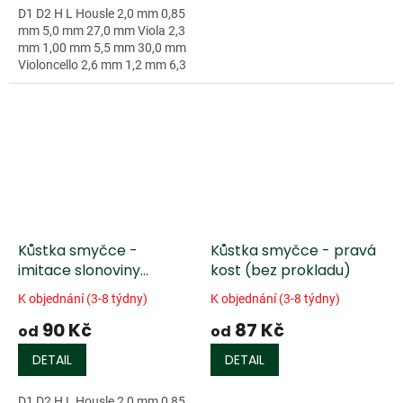
D1 D2 H L Housle 2,0 mm 0,85
mm 5,0 mm 27,0 mm Viola 2,3
mm 1,00 mm 5,5 mm 30,0 mm
Violoncello 2,6 mm 1,2 mm 6,3
mm 36,5 mm...
Kůstka smyčce -
Kůstka smyčce - pravá
imitace slonoviny
kost (bez prokladu)
(zahnutá přední část,
K objednání (3-8 týdny)
K objednání (3-8 týdny)
bez prokladu)
90 Kč
87 Kč
od
od
DETAIL
DETAIL
D1 D2 H L Housle 2,0 mm 0,85