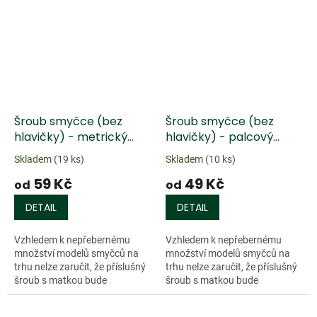
Šroub smyčce (bez
Šroub smyčce (bez
hlavičky) - metrický
hlavičky) - palcový
závit, DE
závit, DE
Skladem
(19 ks)
Skladem
(10 ks)
59 Kč
49 Kč
od
od
DETAIL
DETAIL
Vzhledem k nepřebernému
Vzhledem k nepřebernému
množství modelů smyčců na
množství modelů smyčců na
trhu nelze zaručit, že příslušný
trhu nelze zaručit, že příslušný
šroub s matkou bude
šroub s matkou bude
velikostně odpovídat danému
velikostně odpovídat danému
smyčci (různé délky drážek,
smyčci (různé délky drážek,