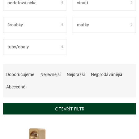
perleťová očka
vinutí
šroubky
matky
tuby/obaly
Ř
a
Doporučujeme
Nejlevnější
Nejdražší
Nejprodávanější
z
e
Abecedně
n
í
p
OTEVŘÍT FILTR
r
o
V
d
ý
u
p