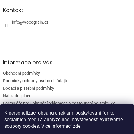
d
p
a
a
Kontakt
c
t
í
í
info
@
woodgrain.cz
p
r
v
k
y
v
ý
Informace pro vás
p
i
Obchodní podmínky
s
u
Podmínky ochrany osobních údajů
Dodací a platební podmínky
Náhradní plnění
Formuláře pro uplatnění reklamace a odstoupení od smlouvy
Moje objednávka
K personalizaci obsahu a reklam, poskytování funkcí
sociálních médií a analýze naší návštěvnosti využíváme
soubory cookies. Více informací
zde
.