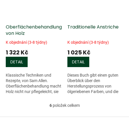
Oberflächenbehandlung
Traditionelle Anstriche
von Holz
K objednání (3-8 týdny)
K objednání (3-8 týdny)
1 322 Kč
1 025 Kč
DETAIL
DETAIL
Klassische Techniken und
Dieses Buch gibt einen guten
Rezepte, von Sam Allen.
Überblick über den
Oberflächenbehandlung macht
Herstellungsprozess von
Holz nicht nur pflegeleicht, sie
ölgeriebenen Farben, und die
steigert auch seine Schönheit.
dadurch möglichen zahlreichen
Sam Allen stellt alle
Anstrichfarben-Rezepte für
6
položek celkem
O
traditionellen...
unterschiedliche...
v
l
Z
á
á