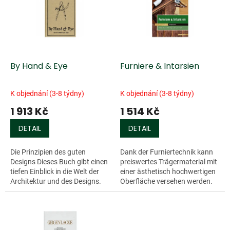
k
i
t
s
ů
p
r
o
d
By Hand & Eye
Furniere & Intarsien
u
k
K objednání (3-8 týdny)
K objednání (3-8 týdny)
t
1 913 Kč
1 514 Kč
ů
DETAIL
DETAIL
Die Prinzipien des guten
Dank der Furniertechnik kann
Designs Dieses Buch gibt einen
preiswertes Trägermaterial mit
tiefen Einblick in die Welt der
einer ästhetisch hochwertigen
Architektur und des Designs.
Oberfläche versehen werden.
Anstelle von komplizierten
Intarsien bieten dabei die
Formeln mit magischen
Möglichkeit mit...
Namen...