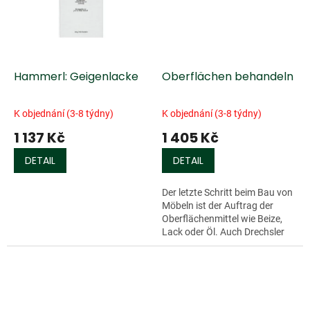
Hammerl: Geigenlacke
Oberflächen behandeln
K objednání (3-8 týdny)
K objednání (3-8 týdny)
1 137 Kč
1 405 Kč
DETAIL
DETAIL
Der letzte Schritt beim Bau von
Möbeln ist der Auftrag der
Oberflächenmittel wie Beize,
Lack oder Öl. Auch Drechsler
und Schnitzer veredeln und
schützen so ihre Werke. Alle...