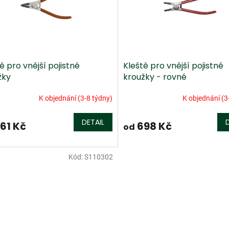
ě pro vnější pojistné
Kleště pro vnější pojistné
žky
kroužky - rovné
K objednání (3-8 týdny)
K objednání (3
DETAIL
61 Kč
698 Kč
od
Kód:
S110302