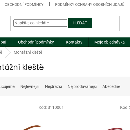
OBCHODNÍ PODMÍNKY
PODMÍNKY OCHRANY OSOBNÍCH ÚDAJŮ
HLEDAT
ubai
Obchodní podmínky
Kontakty
Moje objednávka
tě
Montážní kleště
tážní kleště
učujeme
Nejlevnější
Nejdražší
Nejprodávanější
Abecedně
Kód:
S110001
Kód: