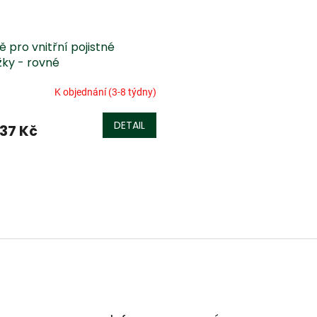
ě pro vnitřní pojistné
žky - rovné
K objednání (3-8 týdny)
DETAIL
37 Kč
O
v
l
á
d
a
c
í
p
r
v