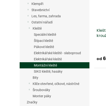
s
o
n
Klempíři
p
d
e
r
u
Stavebnictví
l
o
k
Les, farma, zahrada
d
t
Ostatní nářadí
u
ů
Kleště
Klešt
k
Speciální kleště
krou
t
ů
Štípací kleště
Pákové kleště
Elektrikářské kleště - slaboproud
6
od
Elektrikářské kleště
Montážní kleště
SIKO kleště, hasáky
Bity
Klíče otevřené, očkové, nástrčné
Šroubováky
Monter páky
Značky