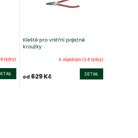
Kleště pro vnitřní pojistné
kroužky
-8 týdny)
K objednání (3-8 týdny)
DETAIL
DETAIL
629 Kč
od