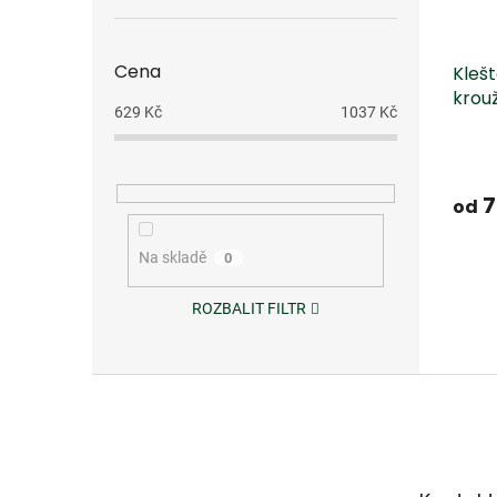
Cena
Klešt
krou
629
Kč
1037
Kč
7
od
Na skladě
0
ROZBALIT FILTR
Z
á
p
a
t