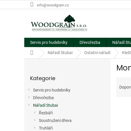
Přejít
info@woodgrain.cz
na
obsah
Servis pro hudebníky
Dřevořezba
Nářadí St
Domů
Nářadí Stubai
Ostatní nářadí
Kleš
P
Mon
o
Přeskočit
s
Kategorie
kategorie
Ř
t
a
r
Dopor
Servis pro hudebníky
z
a
e
Dřevořezba
n
V
n
n
Nářadí Stubai
ý
í
í
Řezbáři
p
p
p
Soustružení dřeva
i
r
a
Truhláři