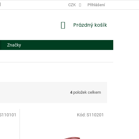
DODACÍ A PLATEBNÍ PODMÍNKY
CZK
NÁHRADNÍ PLNĚNÍ
Přihlášení
FORMUL
NÁKUPNÍ
Prázdný košík
KOŠÍK
Značky
4
položek celkem
S110101
Kód:
S110201