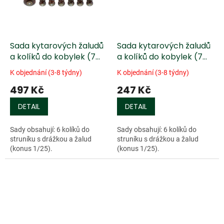
Sada kytarových žaludů
Sada kytarových žaludů
a kolíků do kobylek (7
a kolíků do kobylek (7
ks) - pařížské očko
ks) /eben/
K objednání (3-8 týdny)
K objednání (3-8 týdny)
/tamarind/
497 Kč
247 Kč
DETAIL
DETAIL
Sady obsahují: 6 kolíků do
Sady obsahují: 6 kolíků do
struníku s drážkou a žalud
struníku s drážkou a žalud
(konus 1/25).
(konus 1/25).