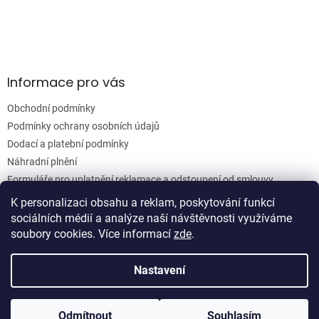
r
v
k
y
v
ý
Informace pro vás
p
i
Obchodní podmínky
s
u
Podmínky ochrany osobních údajů
Dodací a platební podmínky
Náhradní plnění
Formuláře pro uplatnění reklamace a odstoupení od smlouvy
Moje objednávka
K personalizaci obsahu a reklam, poskytování funkcí
sociálních médií a analýze naší návštěvnosti využíváme
soubory cookies. Více informací
zde
.
Vytvořil Shoptet
Nastavení
Copyright 2026
Woodgrain s.r.o.
. Všechna práva vyhrazena.
Odmítnout
Souhlasím
Upravit nastavení cookies