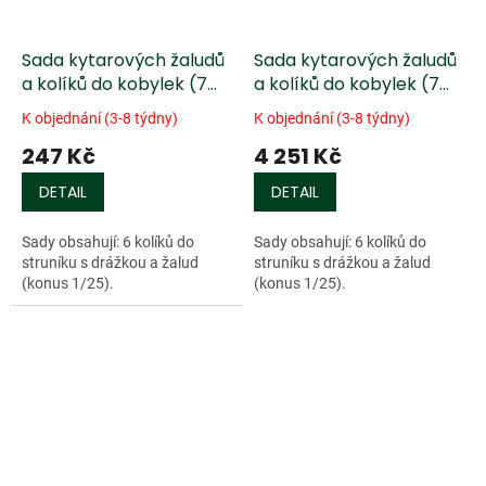
Sada kytarových žaludů
Sada kytarových žaludů
a kolíků do kobylek (7
a kolíků do kobylek (7
ks) /tamarind/
ks)- očko /eben/
K objednání (3-8 týdny)
K objednání (3-8 týdny)
247 Kč
4 251 Kč
DETAIL
DETAIL
Sady obsahují: 6 kolíků do
Sady obsahují: 6 kolíků do
struníku s drážkou a žalud
struníku s drážkou a žalud
(konus 1/25).
(konus 1/25).