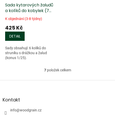
Sada kytarových žaludů
a kolíků do kobylek (7
ks)- očko /tamarind/
K objednání (3-8 týdny)
425 Kč
DETAIL
Sady obsahují: 6 kolíků do
struníku s drážkou a žalud
(konus 1/25).
7
položek celkem
O
v
l
Z
á
á
d
p
a
a
Kontakt
c
t
í
í
info
@
woodgrain.cz
p