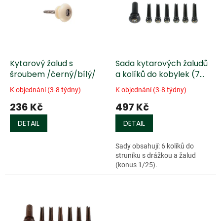
k
i
t
s
ů
p
r
o
d
Kytarový žalud s
Sada kytarových žaludů
u
šroubem /černý/bílý/
a kolíků do kobylek (7
k
ks) - pařížské očko
K objednání (3-8 týdny)
K objednání (3-8 týdny)
t
/eben/
236 Kč
497 Kč
ů
DETAIL
DETAIL
Sady obsahují: 6 kolíků do
struníku s drážkou a žalud
(konus 1/25).