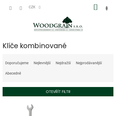
Přejít
NÁKUP
na
CZK
obsah
KOŠÍK
Klíče kombinované
Ř
a
Doporučujeme
Nejlevnější
Nejdražší
Nejprodávanější
z
e
Abecedně
n
í
p
OTEVŘÍT FILTR
r
o
V
d
ý
u
p