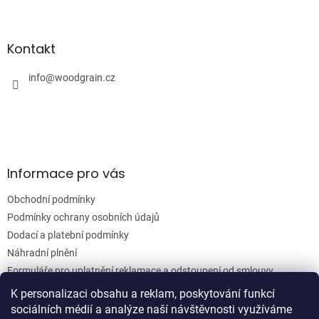
Z
á
á
d
p
a
a
Kontakt
c
t
í
í
info
@
woodgrain.cz
p
r
v
k
y
v
ý
Informace pro vás
p
i
Obchodní podmínky
s
u
Podmínky ochrany osobních údajů
Dodací a platební podmínky
Náhradní plnění
Formuláře pro uplatnění reklamace a odstoupení od smlouvy
Moje objednávka
K personalizaci obsahu a reklam, poskytování funkcí
sociálních médií a analýze naší návštěvnosti využíváme