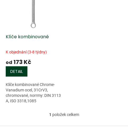
k
i
t
s
ů
p
r
o
d
Klíče kombinované
u
k
K objednání (3-8 týdny)
t
173 Kč
ů
od
DETAIL
Klíče kombinované Chrome-
Vanadium ocel, 31CrV3,
chromované, norrmy: DIN 3113
A, ISO 3318,1085
1
položek celkem
O
v
l