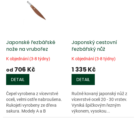
Japonské řezbářské
Japonský cestovní
nože na vrubořez
řezbářský nůž
K objednání (3-8 týdny)
K objednání (3-8 týdny)
706 Kč
1 335 Kč
od
DETAIL
DETAIL
Čepel vyrobena z vícevrstvé
Ručně kovaný japonský nůž z
oceli, velmi ostře nabroušena.
vícevrstvé oceli 20 - 30 vrstev.
Rukojeti vyrobeny ze dřeva
Vyniká špičkovým řezným
sakura. Modely A a B
výkonem, vysokou...
jednostranně broušené, modely
C a D...