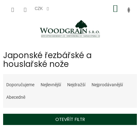
Přejít
NÁKUP
na
CZK
obsah
KOŠÍK
Japonské řezbářské a
houslařské nože
Ř
a
Doporučujeme
Nejlevnější
Nejdražší
Nejprodávanější
z
e
Abecedně
n
í
p
OTEVŘÍT FILTR
r
o
V
d