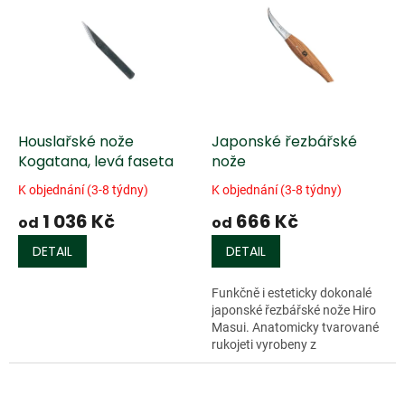
ý
u
p
k
i
t
s
ů
p
r
o
d
Houslařské nože
Japonské řezbářské
u
Kogatana, levá faseta
nože
k
K objednání (3-8 týdny)
K objednání (3-8 týdny)
t
1 036 Kč
666 Kč
ů
od
od
DETAIL
DETAIL
Funkčně i esteticky dokonalé
japonské řezbářské nože Hiro
Masui. Anatomicky tvarované
rukojeti vyrobeny z
japonského...