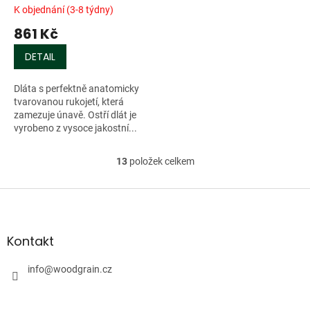
K objednání (3-8 týdny)
861 Kč
DETAIL
Dláta s perfektně anatomicky
tvarovanou rukojetí, která
zamezuje únavě. Ostří dlát je
vyrobeno z vysoce jakostní...
13
položek celkem
O
v
l
Z
á
á
d
p
a
a
Kontakt
c
t
í
í
info
@
woodgrain.cz
p
r
v