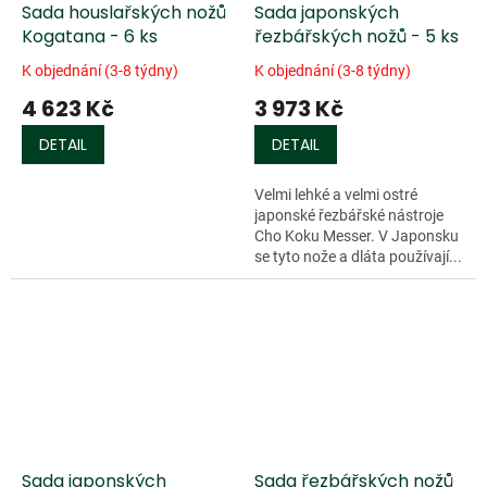
Sada houslařských nožů
Sada japonských
Kogatana - 6 ks
řezbářských nožů - 5 ks
K objednání (3-8 týdny)
K objednání (3-8 týdny)
4 623 Kč
3 973 Kč
DETAIL
DETAIL
Velmi lehké a velmi ostré
japonské řezbářské nástroje
Cho Koku Messer. V Japonsku
se tyto nože a dláta používají...
Sada japonských
Sada řezbářských nožů