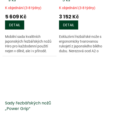
K objednání (3-8 týdny)
K objednání (3-8 týdny)
5 609 Kč
3 152 Kč
DETAIL
DETAIL
Mobilní sada kvalitních
Exkluzívní řezbářské nože s
japonských řezbářských nožů
ergonomicky tvarovanou
Hiro pro každodenní použití
rukojetí z japonského bílého
nejen v dílně, ale i v přírodě.
dubu. Nerezová ocel A2 o
Nože Hiro jsou produktem
tvrdosti...
světoznámého výrobce
japonských...
Sady řezbářských nožů
„Power Grip“