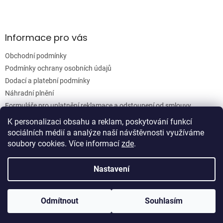
k
y
v
ý
Informace pro vás
p
i
Obchodní podmínky
s
u
Podmínky ochrany osobních údajů
Dodací a platební podmínky
Náhradní plnění
Formuláře pro uplatnění reklamace a odstoupení od smlouvy
Moje objednávka
K personalizaci obsahu a reklam, poskytování funkcí
sociálních médií a analýze naší návštěvnosti využíváme
soubory cookies. Více informací
zde
.
Vytvořil Shoptet
Nastavení
Copyright 2026
Woodgrain s.r.o.
. Všechna práva vyhrazena.
Odmítnout
Souhlasím
Upravit nastavení cookies