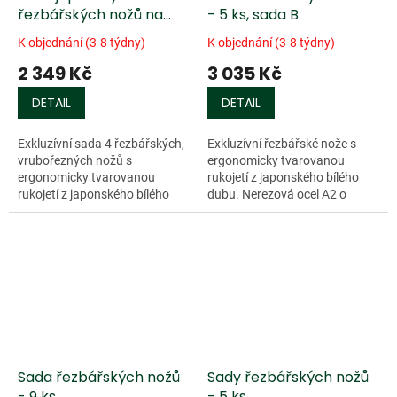
řezbářských nožů na
- 5 ks, sada B
vrubořez - 4 ks
K objednání (3-8 týdny)
K objednání (3-8 týdny)
2 349 Kč
3 035 Kč
DETAIL
DETAIL
Exkluzívní sada 4 řezbářských,
Exkluzívní řezbářské nože s
vrubořezných nožů s
ergonomicky tvarovanou
ergonomicky tvarovanou
rukojetí z japonského bílého
rukojetí z japonského bílého
dubu. Nerezová ocel A2 o
dubu. Nerezová ocel A2 o
tvrdosti...
tvrdosti 62HRC v kombinaci s
kvalitní rukojeti...
Sada řezbářských nožů
Sady řezbářských nožů
- 9 ks
- 5 ks