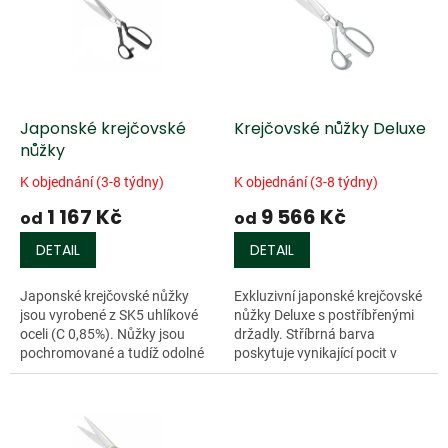
k
i
t
s
ů
p
r
o
d
Japonské krejčovské
Krejčovské nůžky Deluxe
u
nůžky
k
K objednání (3-8 týdny)
K objednání (3-8 týdny)
t
1 167 Kč
9 566 Kč
ů
od
od
DETAIL
DETAIL
Japonské krejčovské nůžky
Exkluzivní japonské krejčovské
jsou vyrobené z SK5 uhlíkové
nůžky Deluxe s postříbřenými
oceli (C 0,85%). Nůžky jsou
držadly. Stříbrná barva
pochromované a tudíž odolné
poskytuje vynikající pocit v
proti korozi. Černě lakovaná
ruce. Ostří je vyrobené z
ouška. Tvrdost 59 HRC.
nerezové SLD-oceli*.
Vynikající...