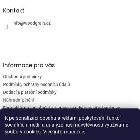
d
p
a
a
Kontakt
c
t
í
í
info
@
woodgrain.cz
p
r
v
k
y
v
ý
Informace pro vás
p
i
Obchodní podmínky
s
u
Podmínky ochrany osobních údajů
Dodací a platební podmínky
Náhradní plnění
Formuláře pro uplatnění reklamace a odstoupení od smlouvy
Moje objednávka
K personalizaci obsahu a reklam, poskytování funkcí
sociálních médií a analýze naší návštěvnosti využíváme
soubory cookies. Více informací
zde
.