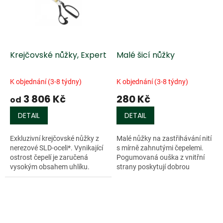
Krejčovské nůžky, Expert
Malé šicí nůžky
K objednání (3-8 týdny)
K objednání (3-8 týdny)
3 806 Kč
280 Kč
od
DETAIL
DETAIL
Exkluzivní krejčovské nůžky z
Malé nůžky na zastřihávání nití
nerezové SLD-oceli*. Vynikající
s mírně zahnutými čepelemi.
ostrost čepelí je zaručená
Pogumovaná ouška z vnitřní
vysokým obsahem uhlíku.
strany poskytují dobrou
Mosazný spojovací šroub.
přilnavost prstů. Tvrdost 52
Tvrdost 58 HRC. Složení oceli:
HRC. Nerezové.
C 1,5%...