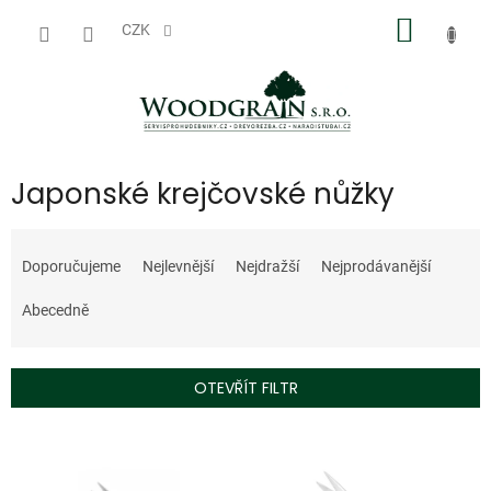
Přejít
NÁKUP
na
CZK
obsah
KOŠÍK
Japonské krejčovské nůžky
Ř
a
Doporučujeme
Nejlevnější
Nejdražší
Nejprodávanější
z
e
Abecedně
n
í
p
OTEVŘÍT FILTR
r
o
V
d
ý
u
p