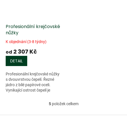
Profesionální krejčovské
nůžky
K objednání (3-8 týdny)
2 307 Kč
od
DETAIL
Profesionální krejčovské nůžky
s dvouvrstvou čepelí. Řezné
jádro z bílé papírové oceli.
Vynikající ostrost čepelí je
zaručená vysokým obsahem
uhlíku (1,2%). Mosazný
5
položek celkem
O
spojovací...
v
l
Z
á
á