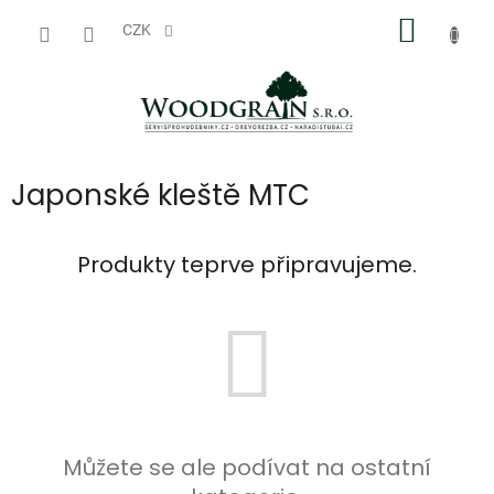
Přejít
NÁKUP
na
CZK
obsah
KOŠÍK
Japonské kleště MTC
Produkty teprve připravujeme.
Můžete se ale podívat na ostatní