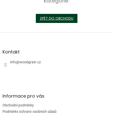
kategorie.
ZPĚT DO OBCHODU
Z
á
p
a
Kontakt
t
í
info
@
woodgrain.cz
Informace pro vás
Obchodní podmínky
Podmínky ochrany osobních údajů