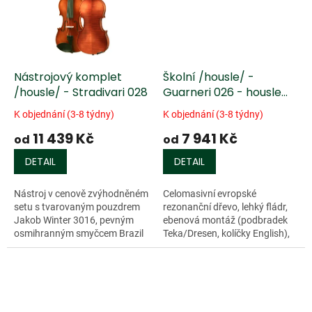
Nástrojový komplet
Školní /housle/ -
/housle/ - Stradivari 028
Guarneri 026 - housle
4/4
K objednání (3-8 týdny)
K objednání (3-8 týdny)
11 439 Kč
7 941 Kč
od
od
DETAIL
DETAIL
Nástroj v cenově zvýhodněném
Celomasivní evropské
setu s tvarovaným pouzdrem
rezonanční dřevo, lehký fládr,
Jakob Winter 3016, pevným
ebenová montáž (podbradek
osmihranným smyčcem Brazil
Teka/Dresen, kolíčky English),
(ebenová žabka s pařížským
červenohnědá barva, struník
očkem) a kalafunou Piranito.
Ultra Wittner, kobylka Teller
Celomasivní...
č.42,...