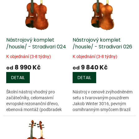
k
i
t
s
ů
p
r
o
d
Nástrojový komplet
Nástrojový komplet
u
/housle/ - Stradivari 024
/housle/ - Stradivari 026
k
K objednání (3-8 týdny)
K objednání (3-8 týdny)
t
8 990 Kč
9 840 Kč
ů
od
od
DETAIL
DETAIL
Školní nástroj vhodný pro
Nástroj v cenově zvýhodněném
začátečníky, celomasivní
setu s tvarovaným pouzdrem
evropské rezonanční dřevo,
Jakob Winter 3016, pevným
ebenová montáž (podbradek
osmihranným smyčcem Brazil
Teka/Dresen, kolíčky English),
(ebenová žabka s pařížským
jasně hnědá barva, struník
očkem) a kalafunou Piranito.
Ultra Wittner,...
Celomasivní...