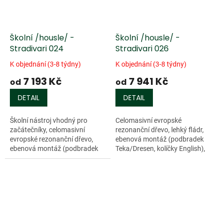
Školní /housle/ -
Školní /housle/ -
Stradivari 024
Stradivari 026
K objednání (3-8 týdny)
K objednání (3-8 týdny)
7 193 Kč
7 941 Kč
od
od
DETAIL
DETAIL
Školní nástroj vhodný pro
Celomasivní evropské
začátečníky, celomasivní
rezonanční dřevo, lehký fládr,
evropské rezonanční dřevo,
ebenová montáž (podbradek
ebenová montáž (podbradek
Teka/Dresen, kolíčky English),
Teka/Dresen, kolíčky English),
červenohnědá barva, struník
jasně hnědá barva, struník
Ultra Wittner, kobylka Teller
Ultra Wittner,...
č.42,...