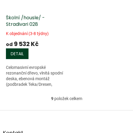
Školní /housle/ -
Stradivari 028
K objednání (3-8 týdny)
9 532 Kč
od
DETAIL
Celomasivní evropské
rezonanční dřevo, vlnitá spodní
deska, ebenová montáž
(podbradek Teka/Dresen,
kolíčky Swiss), stínovaná
kaštanově hnědá barva,
9
položek celkem
O
struník Ultra Wittner,...
v
l
Z
á
á
d
p
a
a
Kontakt