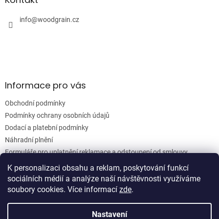
c
t
í
í
info
@
woodgrain.cz
p
r
v
k
y
v
ý
Informace pro vás
p
i
Obchodní podmínky
s
u
Podmínky ochrany osobních údajů
Dodací a platební podmínky
Náhradní plnění
Formuláře pro uplatnění reklamace a odstoupení od smlouvy
Moje objednávka
K personalizaci obsahu a reklam, poskytování funkcí
sociálních médií a analýze naší návštěvnosti využíváme
soubory cookies. Více informací
zde
.
Vytvořil Shoptet
Nastavení