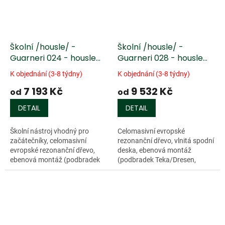
Školní /housle/ -
Školní /housle/ -
Guarneri 024 - housle
Guarneri 028 - housle
4/4
4/4
K objednání (3-8 týdny)
K objednání (3-8 týdny)
7 193 Kč
9 532 Kč
od
od
DETAIL
DETAIL
Školní nástroj vhodný pro
Celomasivní evropské
začátečníky, celomasivní
rezonanční dřevo, vlnitá spodní
evropské rezonanční dřevo,
deska, ebenová montáž
ebenová montáž (podbradek
(podbradek Teka/Dresen,
Teka/Dresen, kolíčky English),
kolíčky Swiss), stínovaná
jasně hnědá barva, struník
kaštanově hnědá barva,
Ultra Wittner,...
struník Ultra Wittner,...