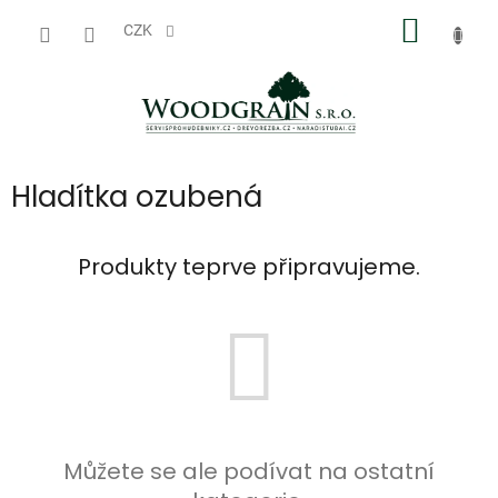
Přejít
NÁKUP
na
CZK
obsah
KOŠÍK
Hladítka ozubená
Produkty teprve připravujeme.
Můžete se ale podívat na ostatní