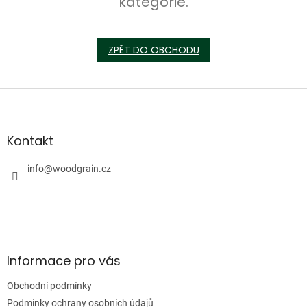
kategorie.
ZPĚT DO OBCHODU
Z
á
p
a
Kontakt
t
í
info
@
woodgrain.cz
Informace pro vás
Obchodní podmínky
Podmínky ochrany osobních údajů