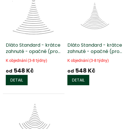
ý
u
p
k
i
t
s
ů
p
r
o
d
Dláto Standard - krátce
Dláto Standard - krátce
u
zahnuté - opačné (profil
zahnuté - opačné (profil
k
4)
6)
K objednání (3-8 týdny)
K objednání (3-8 týdny)
t
548 Kč
548 Kč
ů
od
od
DETAIL
DETAIL