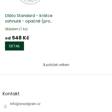
Dláto Standard - krátce
zahnuté - opačné (profil
8)
Skladem
(1 ks)
548 Kč
od
DETAIL
3
položek celkem
O
v
l
Z
á
á
d
p
a
a
Kontakt
c
t
í
í
info
@
woodgrain.cz
p
r