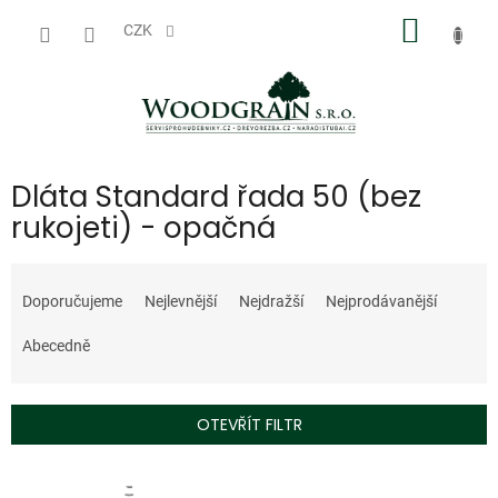
Přejít
NÁKUP
na
CZK
obsah
KOŠÍK
Dláta Standard řada 50 (bez
rukojeti) - opačná
Ř
a
Doporučujeme
Nejlevnější
Nejdražší
Nejprodávanější
z
e
Abecedně
n
í
p
OTEVŘÍT FILTR
r
o
V
d