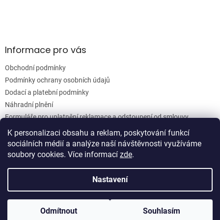
v
k
y
v
ý
Informace pro vás
p
i
Obchodní podmínky
s
u
Podmínky ochrany osobních údajů
Dodací a platební podmínky
Náhradní plnění
Formuláře pro uplatnění reklamace a odstoupení od smlouvy
Moje objednávka
K personalizaci obsahu a reklam, poskytování funkcí
sociálních médií a analýze naší návštěvnosti využíváme
soubory cookies. Více informací
zde
.
Vytvořil Shoptet
Nastavení
Copyright 2026
Woodgrain s.r.o.
. Všechna práva vyhrazena.
Odmítnout
Souhlasím
Upravit nastavení cookies