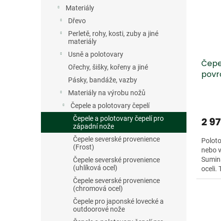
s
o
n
Materiály
p
d
e
r
u
Dřevo
l
o
k
Perletě, rohy, kosti, zuby a jiné
d
t
materiály
u
ů
Usně a polotovary
Čepe
k
Ořechy, šišky, kořeny a jiné
povr
t
Pásky, bandáže, vazby
ů
Materiály na výrobu nožů
Čepele a polotovary čepelí
Čepele a polotovary čepelí pro
2 9
západní nože
Čepele severské provenience
Poloto
(Frost)
nebo v
Sumin
Čepele severské provenience
(uhlíková ocel)
oceli.
proti k
Čepele severské provenience
(chromová ocel)
Čepele pro japonské lovecké a
outdoorové nože