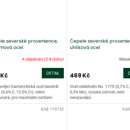
le severské provenience,
Čepele severské provenie
mová ocel
uhlíková ocel
K objednání (3-8 týdny)
Skla
DETAIL
 Kč
469 Kč
vějící martenzitická ocel Sandvik
Ocel Uddeholm No. 1770 (0,7% C, 
(0,6% C, 13,5% Cr), velmi
0,5% Mn), vysoká ostrost, není
natá, pro maximální zatížení.
nerezavějící.
Kód:
719732
Kód