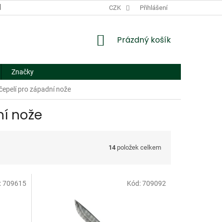
DODACÍ A PLATEBNÍ PODMÍNKY
CZK
NÁHRADNÍ PLNĚNÍ
Přihlášení
FORMUL
NÁKUPNÍ
Prázdný košík
KOŠÍK
Značky
čepelí pro západní nože
ní nože
14
položek celkem
:
709615
Kód:
709092