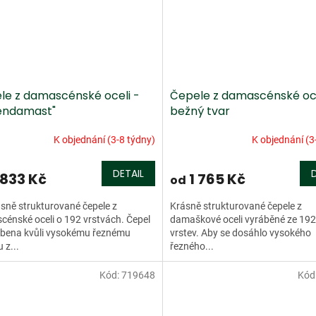
le z damascénské oceli -
Čepele z damascénské oce
endamast"
bežný tvar
K objednání (3-8 týdny)
K objednání (3
DETAIL
 833 Kč
1 765 Kč
od
sně strukturované čepele z
Krásně strukturované čepele z
énské oceli o 192 vrstvách. Čepel
damaškové oceli vyráběné ze 192
obena kvůli vysokému řeznému
vrstev. Aby se dosáhlo vysokého
 z...
řezného...
Kód:
719648
Kód