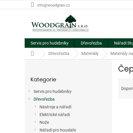
Přejít
info@woodgrain.cz
na
obsah
Servis pro hudebníky
Dřevořezba
Nářadí St
Domů
Dřevořezba
Materiály
Materiály n
P
Čep
o
Přeskočit
s
Kategorie
kategorie
Ř
t
a
r
Dopor
Servis pro hudebníky
z
a
e
Dřevořezba
n
V
n
n
Nástroje a nářadí
ý
í
í
Elektrické nářadí
p
p
p
Nože
i
r
a
Nářadí pro houslaře