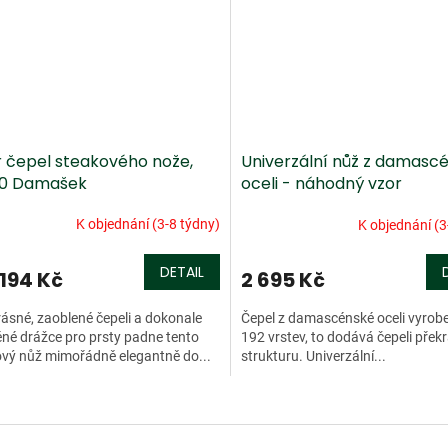
ir čepel steakového nože,
Univerzální nůž z damasc
0 Damašek
oceli - náhodný vzor
K objednání (3-8 týdny)
K objednání (3
DETAIL
 194 Kč
2 695 Kč
rásné, zaoblené čepeli a dokonale
Čepel z damascénské oceli vyrob
né drážce pro prsty padne tento
192 vrstev, to dodává čepeli pře
vý nůž mimořádně elegantně do...
strukturu. Univerzální...
O
v
l