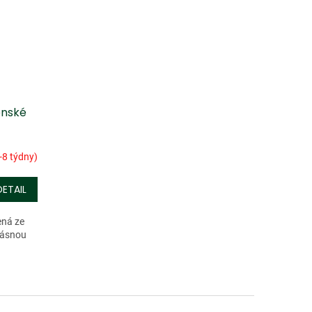
énské
-8 týdny)
DETAIL
ená ze
krásnou