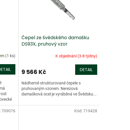
Čepel ze švédského damašku
DS93X, pruhový vzor
dem
(1 ks)
K objednání (3-8 týdny)
DETAIL
DETAIL
9 566 Kč
é
Nádherně strukturované čepele s
 má
pruhovaným vzorem. Nerezová
rost
damašková ocel je vyráběná ve Švédsku...
 lovecké
:
709076
Kód:
719428