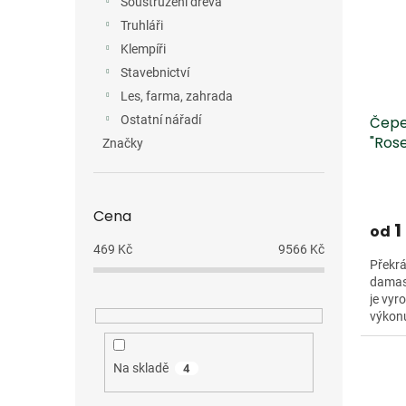
Soustružení dřeva
Truhláři
Klempíři
Stavebnictví
Les, farma, zahrada
Čepe
Ostatní nářadí
"Ros
Značky
Cena
1
od
469
Kč
9566
Kč
Překrá
damasc
je vyr
výkonu
Na skladě
4