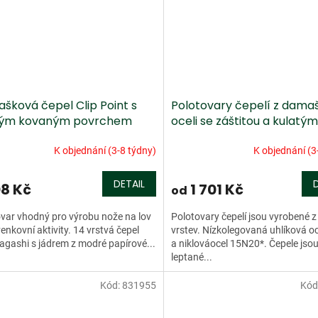
šková čepel Clip Point s
Polotovary čepelí z dama
ým kovaným povrchem
oceli se záštitou a kulatým
trnem
K objednání (3-8 týdny)
K objednání (3
DETAIL
08 Kč
1 701 Kč
od
var vhodný pro výrobu nože na lov
Polotovary čepelí jsou vyrobené z
enkovní aktivity. 14 vrstvá čepel
vrstev. Nízkolegovaná uhlíková o
gashi s jádrem z modré papírové...
a niklováocel 15N20*. Čepele jso
leptané...
Kód:
831955
Kód