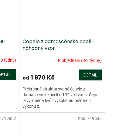
li -
Čepele z damascénské oceli -
náhodný vzor
-8 týdny)
K objednání (3-8 týdny)
DETAIL
DETAIL
1 970 Kč
od
Překrásně strukturované čepele z
damascénské oceli o 192 vrstvách. Čepel
je vyrobena kvůli vysokému řeznému
výkonu z...
:
719832
Kód:
719636