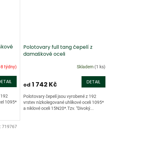
škové
Polotovary full tang čepelí z
damaškové oceli
-8 týdny)
Skladem
(1 ks)
DETAIL
DETAIL
1 742 Kč
od
 192
Polotovary čepelí jsou vyrobené z 192
cel 1095*
vrstev nízkolegované uhlíkové oceli 1095*
u
a niklové oceli 15N20*.Tzv. "Divoký...
:
719767