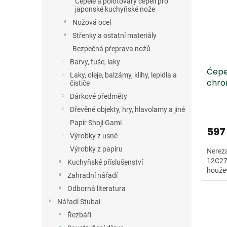
Čepele a polotovary čepelí pro
japonské kuchyňské nože
Nožová ocel
Střenky a ostatní materiály
Bezpečná přeprava nožů
Barvy, tuše, laky
Čepe
Laky, oleje, balzámy, klihy, lepidla a
chro
čističe
Dárkové předměty
Dřevěné objekty, hry, hlavolamy a jiné
Papír Shoji Gami
597
Výrobky z usně
Výrobky z papíru
Nereza
12C27 
Kuchyňské příslušenství
houžev
Zahradní nářadí
Odborná literatura
Nářadí Stubai
Řezbáři