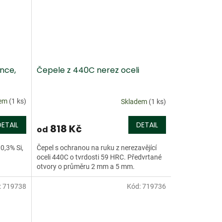
nce,
Čepele z 440C nerez oceli
dem
(1 ks)
Skladem
(1 ks)
DETAIL
DETAIL
818 Kč
od
0,3% Si,
Čepel s ochranou na ruku z nerezavějící
oceli 440C o tvrdosti 59 HRC. Předvrtané
otvory o průměru 2 mm a 5 mm.
:
719738
Kód:
719736