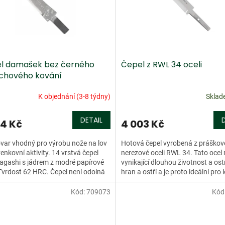
l damašek bez černého
Čepel z RWL 34 oceli
chového kování
K objednání (3-8 týdny)
Skla
DETAIL
74 Kč
4 003 Kč
var vhodný pro výrobu nože na lov
Hotová čepel vyrobená z práškov
enkovní aktivity. 14 vrstvá čepel
nerezové oceli RWL 34. Tato ocel
agashi s jádrem z modré papírové
vynikající dlouhou životnost a ost
 Tvrdost 62 HRC. Čepel není odolná
hran a ostří a je proto ideální pro
orozi....
nože. Tvrdost 61 HRC....
Kód:
709073
Kód