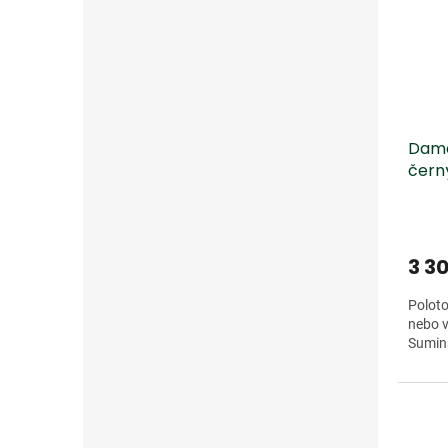
Dama
čern
3 3
Poloto
nebo v
Sumina