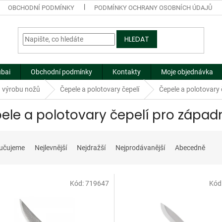
OBCHODNÍ PODMÍNKY
PODMÍNKY OCHRANY OSOBNÍCH ÚDAJŮ
HLEDAT
ubai
Obchodní podmínky
Kontakty
Moje objednávka
a výrobu nožů
Čepele a polotovary čepelí
Čepele a polotovary 
ele a polotovary čepelí pro západ
učujeme
Nejlevnější
Nejdražší
Nejprodávanější
Abecedně
Kód:
719647
Kód