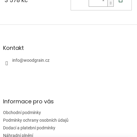
3 578 Kč
Z
á
p
a
Kontakt
t
í
info
@
woodgrain.cz
Informace pro vás
Obchodní podmínky
Podmínky ochrany osobních údajů
Dodací a platební podmínky
Náhradní plnění