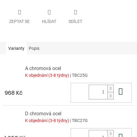
ZEPTAT SE
HLÍDAT
SDÍLET
Varianty
Popis
A chromová ocel
K objednání (3-8 týdny)
| TBC25G
Do 
968 Kč
D chromová ocel
K objednání (3-8 týdny)
| TBC27G
Do 