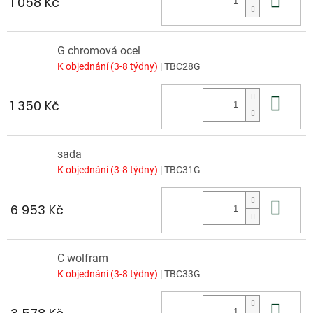
1 058 Kč
G chromová ocel
K objednání (3-8 týdny)
| TBC28G
Do 
1 350 Kč
sada
K objednání (3-8 týdny)
| TBC31G
Do 
6 953 Kč
C wolfram
K objednání (3-8 týdny)
| TBC33G
Do 