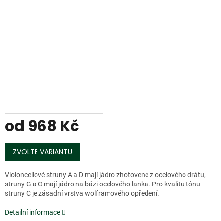
od
968 Kč
Měrná
cena:
ZVOLTE VARIANTU
Violoncellové struny A a D mají jádro zhotovené z ocelového drátu,
struny G a C mají jádro na bázi ocelového lanka. Pro kvalitu tónu
struny C je zásadní vrstva wolframového opředení.
Detailní informace