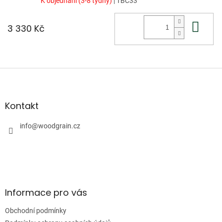
K objednání (3-8 týdny)
| TBC33
Do 
3 330 Kč
Z
á
p
a
Kontakt
t
í
info
@
woodgrain.cz
Informace pro vás
Obchodní podmínky