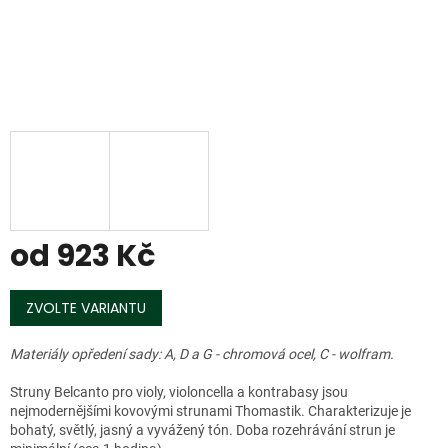
od
923 Kč
Měrná
cena:
ZVOLTE VARIANTU
Materiály opředení sady: A, D a G - chromová ocel, C - wolfram.
Struny Belcanto pro violy, violoncella a kontrabasy jsou
nejmodernějšími kovovými strunami Thomastik. Charakterizuje je
bohatý, světlý, jasný a vyvážený tón. Doba rozehrávání strun je