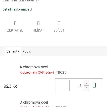
minimální (cca 1 hodina).
Detailní informace
ZEPTAT SE
HLÍDAT
SDÍLET
Varianty
Popis
A chromová ocel
K objednání (3-8 týdny)
| TBC25
Do 
923 Kč
D chromová ocel