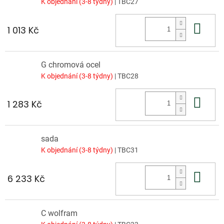
K objednání (3-8 týdny)
| TBC27
Do 
1 013 Kč
G chromová ocel
K objednání (3-8 týdny)
| TBC28
Do 
1 283 Kč
sada
K objednání (3-8 týdny)
| TBC31
Do 
6 233 Kč
C wolfram