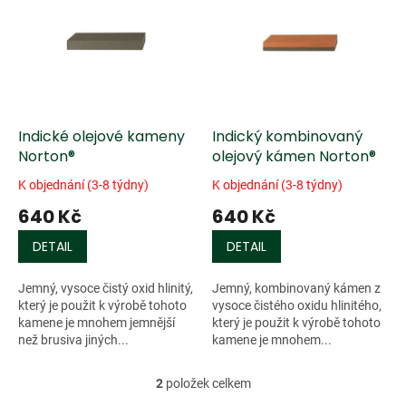
r
p
o
i
d
s
u
p
k
r
t
o
ů
d
Indické olejové kameny
Indický kombinovaný
u
Norton®
olejový kámen Norton®
k
K objednání (3-8 týdny)
K objednání (3-8 týdny)
t
640 Kč
640 Kč
ů
DETAIL
DETAIL
Jemný, vysoce čistý oxid hlinitý,
Jemný, kombinovaný kámen z
který je použit k výrobě tohoto
vysoce čistého oxidu hlinitého,
kamene je mnohem jemnější
který je použit k výrobě tohoto
než brusiva jiných...
kamene je mnohem...
2
položek celkem
O