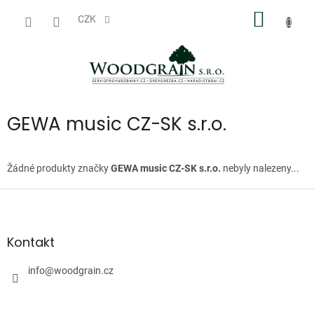
Přejít
NÁKUP
na
CZK
obsah
KOŠÍK
GEWA music CZ-SK s.r.o.
Žádné produkty značky
GEWA music CZ-SK s.r.o.
nebyly nalezeny...
Z
á
p
a
Kontakt
t
í
info
@
woodgrain.cz