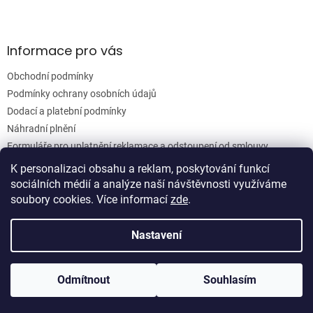
Informace pro vás
Obchodní podmínky
Podmínky ochrany osobních údajů
Dodací a platební podmínky
Náhradní plnění
Formuláře pro uplatnění reklamace a odstoupení od smlouvy
Moje objednávka
K personalizaci obsahu a reklam, poskytování funkcí
sociálních médií a analýze naší návštěvnosti využíváme
soubory cookies. Více informací
zde
.
Vytvořil Shoptet
Nastavení
Copyright 2026
Woodgrain s.r.o.
. Všechna práva vyhrazena.
Odmítnout
Souhlasím
Upravit nastavení cookies