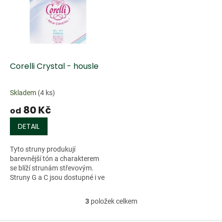
Corelli Crystal - housle
Skladem
(4 ks)
80 Kč
od
DETAIL
Tyto struny produkují
barevnější tón a charakterem
se blíží strunám střevovým.
Struny G a C jsou dostupné i ve
verzi s opředením z ryzího
stříbra. Materiály opředení...
3
položek celkem
O
v