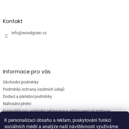
l
Z
á
á
d
p
a
a
Kontakt
c
t
í
í
info
@
woodgrain.cz
p
r
v
k
y
v
ý
Informace pro vás
p
i
Obchodní podmínky
s
u
Podmínky ochrany osobních údajů
Dodací a platební podmínky
Náhradní plnění
Formuláře pro uplatnění reklamace a odstoupení od smlouvy
Moje objednávka
K personalizaci obsahu a reklam, poskytování funkcí
sociálních médií a analýze naší návštěvnosti využíváme