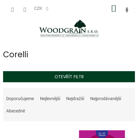
Přejít
NÁKUP
na
CZK
obsah
KOŠÍK
Corelli
OTEVŘÍT FILTR
Ř
a
Doporučujeme
Nejlevnější
Nejdražší
Nejprodávanější
z
e
Abecedně
n
í
V
p
ý