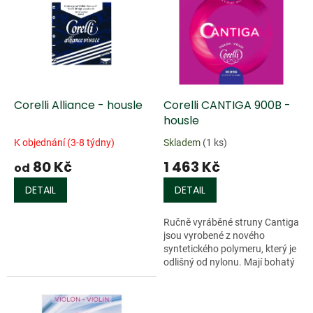
r
p
o
i
d
s
u
p
k
r
t
o
ů
d
Corelli Alliance - housle
Corelli CANTIGA 900B -
u
housle
k
K objednání (3-8 týdny)
Skladem
(1 ks)
t
80 Kč
1 463 Kč
ů
od
DETAIL
DETAIL
Ručně vyráběné struny Cantiga
jsou vyrobené z nového
syntetického polymeru, který je
odlišný od nylonu. Mají bohatý
a velmi intezivní zvuk, který je
zároveň ostrý a čistý....