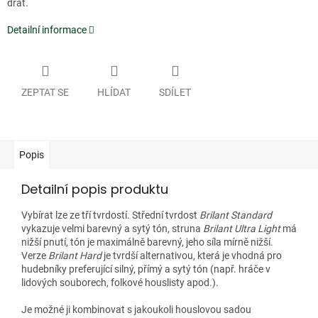
drát.
Detailní informace
ZEPTAT SE
HLÍDAT
SDÍLET
Popis
Detailní popis produktu
Vybírat lze ze tří tvrdostí. Střední tvrdost
Brilant Standard
vykazuje velmi barevný a sytý tón, struna
Brilant Ultra Light
má
nižší pnutí, tón je maximálně barevný, jeho síla mírně nižší.
Verze
Brilant Hard
je tvrdší alternativou, která je vhodná pro
hudebníky preferující silný, přímý a sytý tón (např. hráče v
lidových souborech, folkové houslisty apod.).
Je možné ji kombinovat s jakoukoli houslovou sadou