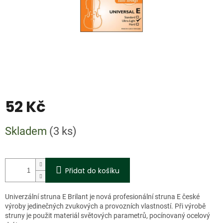
52 Kč
Měrná
Skladem
(3 ks)
cena:
Přidat do košíku
Univerzální struna E Brilant je nová profesionální struna E české
výroby jedinečných zvukových a provozních vlastností. Při výrobě
struny je použit materiál světových parametrů, pocínovaný ocelový