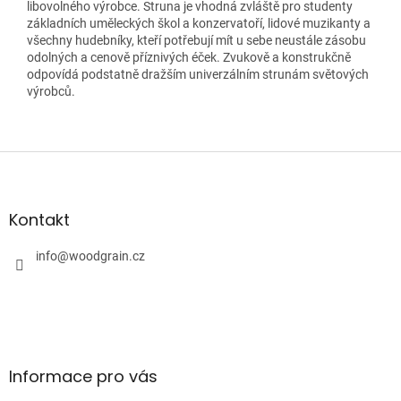
libovolného výrobce. Struna je vhodná zvláště pro studenty
základních uměleckých škol a konzervatoří, lidové muzikanty a
všechny hudebníky, kteří potřebují mít u sebe neustále zásobu
odolných a cenově příznivých éček. Zvukově a konstrukčně
odpovídá podstatně dražším univerzálním strunám světových
výrobců.
Z
á
p
a
Kontakt
t
í
info
@
woodgrain.cz
Informace pro vás