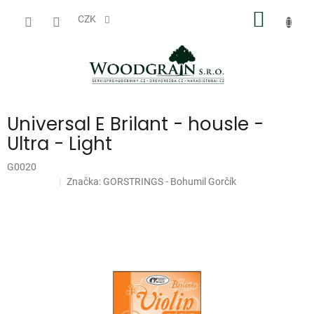
Přejít
NÁKUP
na
CZK
obsah
KOŠÍK
Universal E Brilant - housle -
Ultra - Light
G0020
Značka:
GORSTRINGS - Bohumil Gorčík
Doprodej