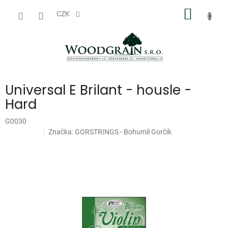
Přejít
NÁKUP
na
CZK
obsah
KOŠÍK
Universal E Brilant - housle -
Hard
G0030
Značka:
GORSTRINGS - Bohumil Gorčík
Doprodej