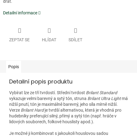
drát.
Detailní informace
ZEPTAT SE
HLÍDAT
SDÍLET
Popis
Detailní popis produktu
Vybírat lze ze tří tvrdostí. Střední tvrdost
Brilant Standard
vykazuje velmi barevný a sytý tón, struna
Brilant Ultra Light
má
nižší pnutí, tón je maximálně barevný, jeho síla mírně nižší.
Verze
Brilant Hard
je tvrdší alternativou, která je vhodná pro
hudebníky preferující silný, přímý a sytý tón (např. hráče v
lidových souborech, folkové houslisty apod.).
Je možné ji kombinovat s jakoukoli houslovou sadou