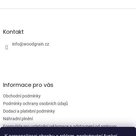
Z
á
p
a
Kontakt
t
í
info
@
woodgrain.cz
Informace pro vás
Obchodní podmínky
Podmínky ochrany osobních údajů
Dodací a platební podmínky
Náhradní plnění
Formuláře pro uplatnění reklamace a odstoupení od smlouvy
Moje objednávka