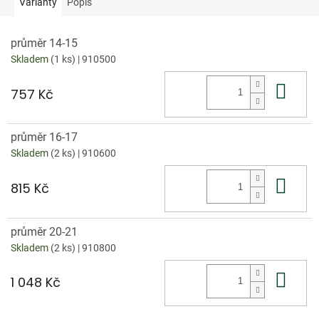
Varianty
Popis
průměr 14-15
Skladem
(1 ks)
| 910500
Do 
757 Kč
průměr 16-17
Skladem
(2 ks)
| 910600
Do 
815 Kč
průměr 20-21
Skladem
(2 ks)
| 910800
Do 
1 048 Kč