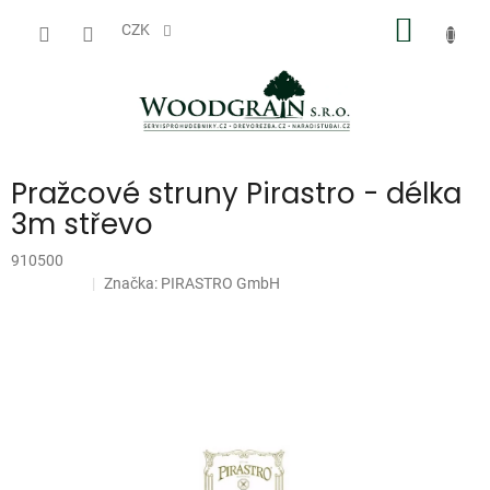
Přejít
NÁKUP
na
CZK
obsah
KOŠÍK
Pražcové struny Pirastro - délka
3m střevo
910500
Značka:
PIRASTRO GmbH
Doprodej