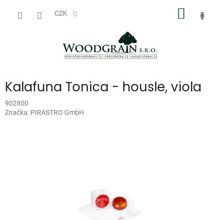
Přejít
NÁKUP
na
CZK
obsah
KOŠÍK
Kalafuna Tonica - housle, viola
902800
Značka:
PIRASTRO GmbH