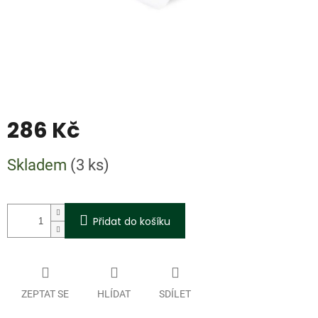
286 Kč
Měrná
Skladem
(3 ks)
cena:
Přidat do košíku
ZEPTAT SE
HLÍDAT
SDÍLET