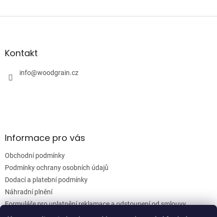
Z
á
p
a
Kontakt
t
í
info
@
woodgrain.cz
Informace pro vás
Obchodní podmínky
Podmínky ochrany osobních údajů
Dodací a platební podmínky
Náhradní plnění
Formuláře pro uplatnění reklamace a odstoupení od smlouvy
Moje objednávka