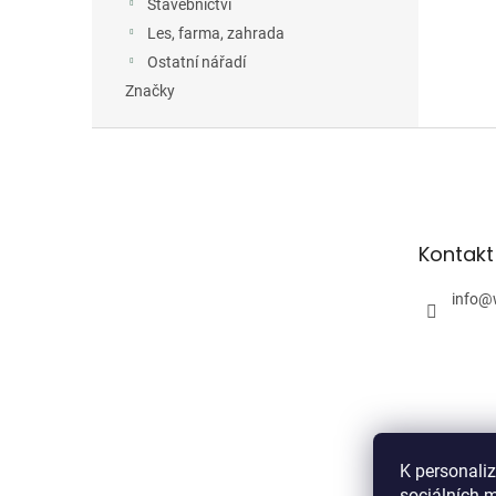
Stavebnictví
Les, farma, zahrada
Ostatní nářadí
Značky
Z
á
p
a
t
Kontakt
í
info
@
K personali
sociálních m