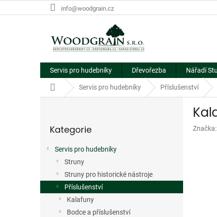
Přejít
info@woodgrain.cz
na
obsah
Servis pro hudebníky
Dřevořezba
Nářadí St
Domů
Servis pro hudebníky
Příslušenství
P
Kal
o
Přeskočit
s
Kategorie
Značka
kategorie
t
r
Servis pro hudebníky
a
Struny
n
n
Struny pro historické nástroje
í
Příslušenství
p
Kalafuny
a
Bodce a příslušenství