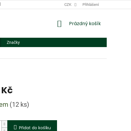
DODACÍ A PLATEBNÍ PODMÍNKY
CZK
NÁHRADNÍ PLNĚNÍ
Přihlášení
FORMUL
NÁKUPNÍ
Prázdný košík
KOŠÍK
Značky
 Kč
dem
(12 ks)
Přidat do košíku