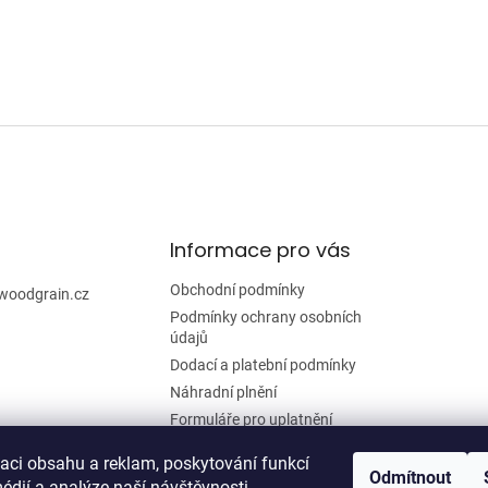
Informace pro vás
Obchodní podmínky
woodgrain.cz
Podmínky ochrany osobních
údajů
Dodací a platební podmínky
Náhradní plnění
Formuláře pro uplatnění
reklamace a odstoupení od
smlouvy
zaci obsahu a reklam, poskytování funkcí
Odmítnout
édií a analýze naší návštěvnosti