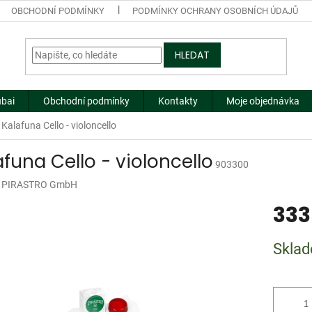
OBCHODNÍ PODMÍNKY
PODMÍNKY OCHRANY OSOBNÍCH ÚDAJŮ
HLEDAT
ubai
Obchodní podmínky
Kontakty
Moje objednávka
Kalafuna Cello - violoncello
afuna Cello - violoncello
903300
:
PIRASTRO GmbH
333
Měrná
Skla
cena: