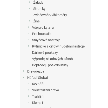
Žaludy
Struníky
Zvlhčovače/vlhkoměry
Žíně
Vše pro kytaru
Pro houslaře
Smyčcové nástroje
Rytmické a orfovy hudební nástroje
Dárkové poukazy
Výprodej skladových zásob
Doprodej - poslední kusy
Dřevořezba
Nářadí Stubai
Řezbáři
Soustružení dřeva
Truhláři
Klempíři