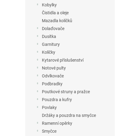
n
Kobylky
e
Čistidla a oleje
l
Mazadla kolíčků
Dolaďovače
Dusítka
Garnitury
Kolíčky
Kytarové příslušenství
Notové pulty
Odvlkovače
Podbradky
Poutkové struny a pražce
Pouzdra a kufry
Povlaky
Držáky a pouzdra na smyčce
Ramenní opěrky
Smyčce