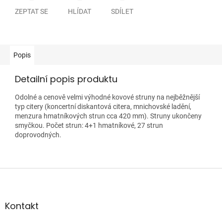
ZEPTAT SE
HLÍDAT
SDÍLET
Popis
Detailní popis produktu
Odolné a cenově velmi výhodné kovové struny na nejběžnější
typ citery (koncertní diskantová citera, mnichovské ladění,
menzura hmatníkových strun cca 420 mm). Struny ukončeny
smyčkou. Počet strun: 4+1 hmatníkové, 27 strun
doprovodných.
Z
á
p
a
Kontakt
t