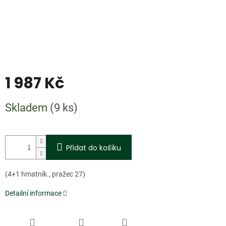
1 987 Kč
Měrná
Skladem
(9 ks)
cena:
Přidat do košíku
(4+1 hmatník., pražec 27)
Detailní informace