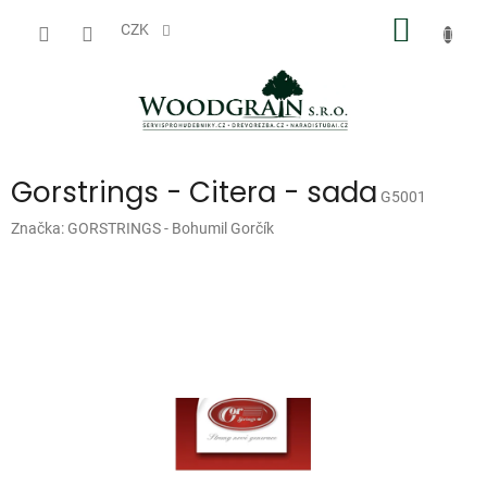
Přejít
NÁKUP
na
CZK
obsah
KOŠÍK
Gorstrings - Citera - sada
G5001
Značka:
GORSTRINGS - Bohumil Gorčík