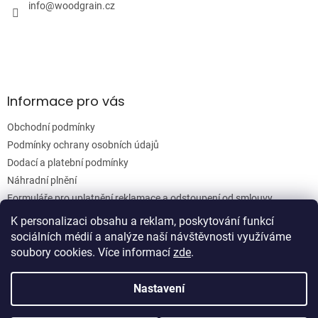
í
info
@
woodgrain.cz
Informace pro vás
Obchodní podmínky
Podmínky ochrany osobních údajů
Dodací a platební podmínky
Náhradní plnění
Formuláře pro uplatnění reklamace a odstoupení od smlouvy
Moje objednávka
K personalizaci obsahu a reklam, poskytování funkcí
sociálních médií a analýze naší návštěvnosti využíváme
soubory cookies. Více informací
zde
.
Vytvořil Shoptet
Nastavení